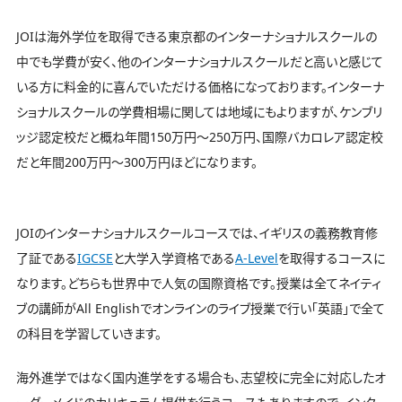
JOIは海外学位を取得できる東京都のインターナショナルスクールの
中でも学費が安く、他のインターナショナルスクールだと高いと感じて
いる方に料金的に喜んでいただける価格になっております。インターナ
ショナルスクールの学費相場に関しては地域にもよりますが、ケンブリ
ッジ認定校だと概ね年間150万円〜250万円、国際バカロレア認定校
だと年間200万円〜300万円ほどになります。
JOIのインターナショナルスクールコースでは、イギリスの義務教育修
了証である
IGCSE
と大学入学資格である
A-Level
を取得するコースに
なります。どちらも世界中で人気の国際資格です。授業は全てネイティ
ブの講師がAll Englishでオンラインのライブ授業で行い「英語」で全て
の科目を学習していきます。
海外進学ではなく国内進学をする場合も、志望校に完全に対応したオ