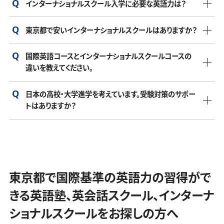
インターナショナルスクール入学に必要な英語力は？
インターナショナルな環境の中で子供の多文化理解や英語
この費用には授業料だけでなく、入学金、施設使用料、教材
力を育てたいと考える家庭が選ぶ傾向があります。
費、遠足や課外活動の費用が含まれる場合が多いです。さら
東京都で安いインターナショナルスクールはありますか？
学校によって、入学希望時の子供の年齢によって基準は異な
に、制服やランチ費用、スクールバス代など、別途かかる費用
インターナショナルスクールには、多様なバックグラウンドを
ります。幼稚園や初等教育の段階では、基本的な英語力があ
も考慮する必要があります。特に都市部のインターナショナ
持つ生徒が通っています。外国籍の子ども、日本と外国のハ
国際英語コースとインターナショナルスクールコースの
東京都にも様々なインターナショナルスクールがあり、費用
れば受け入れてもらえる場合が多いですが、中学や高校では
ルスクールは高めになる傾向があります。
違いを教えてください。
ーフの子ども、日本人で国際的な教育を望む家庭の子どもが
は学校によって異なります。国際資格（海外の卒業資格）が取
一定の英語力を求められることが一般的です。入学試験で英
多いです。また、海外駐在や帰国子女の生徒、将来的に海外
東京都でインターナショナルスクールをご検討の方で、学費
得できるスクールと取得できないスクールもありますので、
語力を測る学校も多いので、事前に確認することが重要で
日本の高校・大学進学を考えています。受験対策のサポー
国際英語コースは、学ぶ科目は英語だけで、英語力をCEFR基
での生活や進学を考えている家庭の生徒もいます。
面でお悩みの場合でしたら、一度JOIをご検討ください。JOIは
単純に学費が安いからと選択すると後から後悔の原因にな
す。
トはありますか？
準（国際基準）で伸ばしていくコースになります。インターナシ
海外学位を取得できる東京都のインターナショナルスクール
ります。
ョナルスクールコースは全ての科目を「英語」で学んでいき、
の中でも学費が安く、他のインターナショナルスクールだと高
JOIはケンブリッジプログラムを完全オンラインで提供してお
JOIは入学希望者に英語力をCEFR（国際基準で英語力を診
ほとんどのインターナショナルスクールでは、日本国内の受
国際学位である
IGCSE
（イギリスの中学校卒業資格）、
A-
いと感じている方に料金的に喜んでいただける価格になって
り、
IGCSE
（イギリスの中学校卒業資格）、
A-Level
（世界で通
断する基準）基準で判断できるアセスメントテストを無料で受
験対策のサポートや指導を提供できるところはありません
Level
（世界で通用するイギリスの高校卒業資格兼大学入学
おります。
用するイギリスの高校卒業資格兼大学入学資格）が取得でき
講いただいております。英語力が足りない場合、または０（ゼ
が、JOIでは東京都の志望高校・日本国内の志望大学別にオ
資格）を取得するコースになります。
ます。オンラインだからこそ、他のインターナショナルスクール
ロ）に近い状態からでもステップアップできるコースも用意し
東京都で国際基準の英語力の習得がで
ーダーメイドカリキュラムを生徒に提供しており、志望校合格
に比べて学費を安い費用に抑えられています。
ておりますので、東京都にご在住の方でインターナショナルス
小学生コース
に導きます。
きる英語塾、英会話スクール、インターナ
東京都で単に安いだけでなく、質の高いインターナショナル
クールにご興味がある場合はまずお問い合わせください。
インターナショナル教育と並行して、国内受験に向けた日々
スクールをお探しの方は一度JOIへお問い合わせください。
ショナルスクールをお探しの方へ
の学習管理やサポートを行っておりますので安心していただ