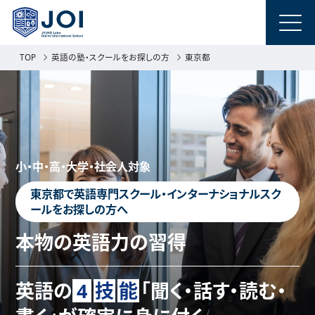
TOP
英語の塾・スクールをお探しの方
東京都
小・中・高・大学・社会人対象
東京都で英語専門スクール・インターナショナルスク
ールをお探しの方へ
本物の英語力の習得
英語の
4
技
能
「聞く・話す・読む・