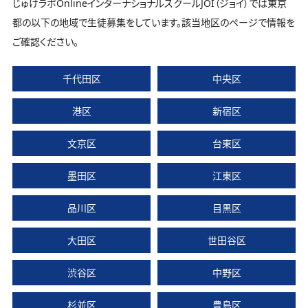
じゅけラボOnlineインターナショナルスクールJOI（ジョイ）では東京
都の以下の地域で生徒募集をしています。該当地区のページで情報を
ご確認ください。
千代田区
中央区
港区
新宿区
文京区
台東区
墨田区
江東区
品川区
目黒区
大田区
世田谷区
渋谷区
中野区
杉並区
豊島区