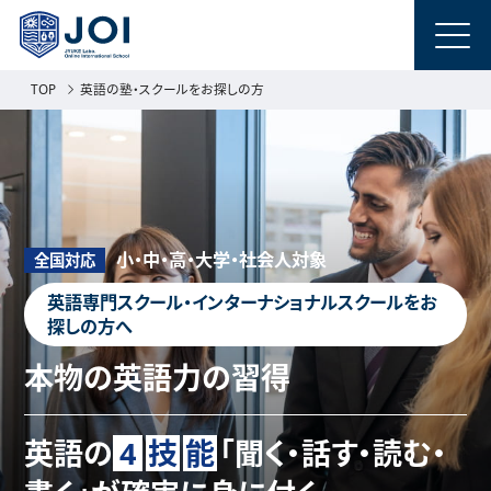
TOP
英語の塾・スクールをお探しの方
小・中・高・大学・社会人対象
全国対応
英語専門スクール・インターナショナルスクールをお
探しの方へ
本物の英語力の習得
英語の
4
技
能
「聞く・話す・読む・