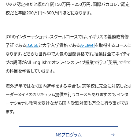
リッジ認定校だと概ね年間150万円〜250万円、国際バカロレア認定
校だと年間200万円〜300万円ほどになります。
JOIのインターナショナルスクールコースでは、イギリスの義務教育修
了証である
IGCSE
と大学入学資格である
A-Level
を取得するコースに
なります。どちらも世界中で人気の国際資格です。授業は全てネイティ
ブの講師がAll Englishでオンラインのライブ授業で行い「英語」で全て
の科目を学習していきます。
海外進学ではなく国内進学をする場合も、志望校に完全に対応したオ
ーダーメイドのカリキュラム提供を行うコースもありますので、インタ
ーナショナル教育を受けながら国内受験対策も万全に行う事ができ
ます。
NSプログラム