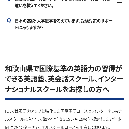
一定の英語力を求められることが一般的です。入学試験で英
違いを教えてください。
多いです。また、海外駐在や帰国子女の生徒、将来的に海外
用は学校によって異なります。国際資格（海外の卒業資格）が
和歌山県でインターナショナルスクールをご検討の方で、学
語力を測る学校も多いので、事前に確認することが重要で
での生活や進学を考えている家庭の生徒もいます。
取得できるスクールと取得できないスクールもありますの
費面でお悩みの場合でしたら、一度JOIをご検討ください。JOI
す。
日本の高校・大学進学を考えています。受験対策のサポー
国際英語コースは、学ぶ科目は英語だけで、英語力をCEFR基
で、単純に学費が安いからと選択すると後から後悔の原因に
は海外学位を取得できる和歌山県のインターナショナルスク
トはありますか？
準（国際基準）で伸ばしていくコースになります。インターナシ
なります。
ールの中でも学費が安く、他のインターナショナルスクール
JOIは入学希望者に英語力をCEFR（国際基準で英語力を診
ョナルスクールコースは全ての科目を「英語」で学んでいき、
JOIはケンブリッジプログラムを完全オンラインで提供してお
だと高いと感じている方に料金的に喜んでいただける価格
断する基準）基準で判断できるアセスメントテストを無料で受
ほとんどのインターナショナルスクールでは、日本国内の受
国際学位である
IGCSE
（イギリスの中学校卒業資格）、
A-
り、
IGCSE
（イギリスの中学校卒業資格）、
A-Level
（世界で通
になっております。
講いただいております。英語力が足りない場合、または０（ゼ
験対策のサポートや指導を提供できるところはありません
Level
（世界で通用するイギリスの高校卒業資格兼大学入学
用するイギリスの高校卒業資格兼大学入学資格）が取得でき
ロ）に近い状態からでもステップアップできるコースも用意し
が、JOIでは和歌山県の志望高校・日本国内の志望大学別に
資格）を取得するコースになります。
ます。オンラインだからこそ、他のインターナショナルスクール
ておりますので、和歌山県にご在住の方でインターナショナル
和歌山県で国際基準の英語力の習得が
オーダーメイドカリキュラムを生徒に提供しており、志望校合
小学生コース
に比べて学費を安い費用に抑えられています。
スクールにご興味がある場合はまずお問い合わせください。
格に導きます。
できる英語塾、英会話スクール、インター
和歌山県で単に安いだけでなく、質の高いインターナショナ
インターナショナル教育と並行して、国内受験に向けた日々
ルスクールをお探しの方は一度JOIへお問い合わせください。
ナショナルスクールをお探しの方へ
の学習管理やサポートを行っておりますので安心していただ
中学生コース
いております。
無料体験
JOIでは英語力アップに特化した国際英語コースと、インターナショナ
高校生コース
ルスクールに入学して海外学位（IGCSE・A-Level）を取得したい生徒
向けのインターナショナルスクールコースを用意しております。