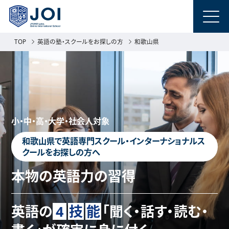
TOP
英語の塾・スクールをお探しの方
和歌山県
小・中・高・大学・社会人対象
和歌山県で英語専門スクール・インターナショナルス
クールをお探しの方へ
本物の英語力の習得
英語の
4
技
能
「聞く・話す・読む・