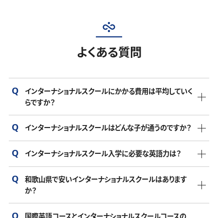
よくある質問
インターナショナルスクールにかかる費用は平均していく
らですか？
インターナショナルスクールはどんな子が通うのですか？
インターナショナルスクールの年間費用は、学校や地域によ
って異なりますが、年間150万円から300万円が一般的です。
インターナショナルスクール入学に必要な英語力は？
インターナショナルな環境の中で子供の多文化理解や英語
この費用には授業料だけでなく、入学金、施設使用料、教材
力を育てたいと考える家庭が選ぶ傾向があります。
費、遠足や課外活動の費用が含まれる場合が多いです。さら
和歌山県で安いインターナショナルスクールはあります
学校によって、入学希望時の子供の年齢によって基準は異な
に、制服やランチ費用、スクールバス代など、別途かかる費用
か？
インターナショナルスクールには、多様なバックグラウンドを
ります。幼稚園や初等教育の段階では、基本的な英語力があ
も考慮する必要があります。特に都市部のインターナショナ
持つ生徒が通っています。外国籍の子ども、日本と外国のハ
れば受け入れてもらえる場合が多いですが、中学や高校では
ルスクールは高めになる傾向があります。
国際英語コースとインターナショナルスクールコースの
ーフの子ども、日本人で国際的な教育を望む家庭の子どもが
和歌山県にも様々なインターナショナルスクールがあり、費