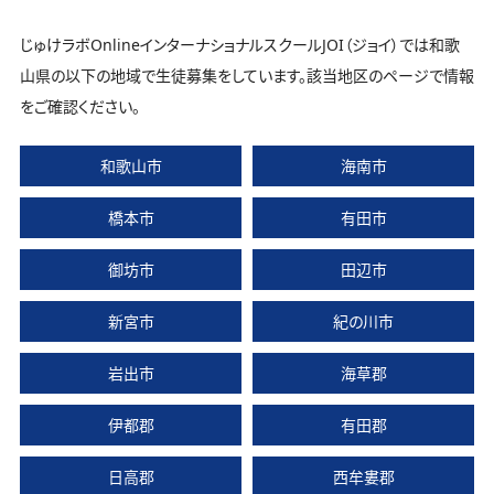
じゅけラボOnlineインターナショナルスクールJOI（ジョイ）では和歌
山県の以下の地域で生徒募集をしています。該当地区のページで情報
をご確認ください。
和歌山市
海南市
橋本市
有田市
御坊市
田辺市
新宮市
紀の川市
岩出市
海草郡
伊都郡
有田郡
日高郡
西牟婁郡