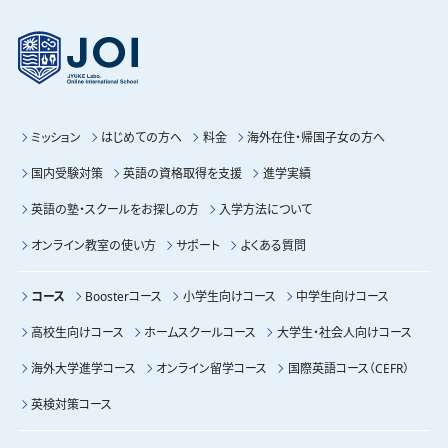
ミッション
はじめての方へ
料金
海外在住・帰国子女の方へ
国内受験対策
英語の資格取得を支援
進学実績
英語の塾・スクールをお探しの方
入学方法について
オンライン教室の使い方
サポート
よくある質問
コース
Boosterコース
小学生向けコース
中学生向けコース
高校生向けコース
ホームスクールコース
大学生・社会人向けコース
海外大学進学コース
オンライン留学コース
国際英語コース（CEFR）
英検対策コース