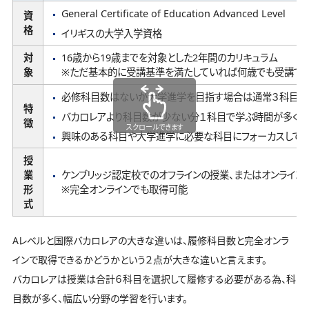
General Certificate of Education Advanced Level
資
格
イリギスの大学入学資格
対
16歳から19歳までを対象とした2年間のカリキュラム
象
※ただ基本的に受講基準を満たしていれば何歳でも受講で
必修科目数はないが大学進学を目指す場合は通常３科目以
特
バカロレアより科目数が少ない分１科目で学ぶ時間が多く、
徴
スクロールできます
興味のある科目や大学進学に必要な科目にフォーカスして
授
業
ケンブリッジ認定校でのオフラインの授業、またはオンライン
形
※完全オンラインでも取得可能
式
Aレベルと国際バカロレアの大きな違いは、履修科目数と完全オンラ
インで取得できるかどうかという２点が大きな違いと言えます。
バカロレアは授業は合計６科目を選択して履修する必要がある為、科
目数が多く、幅広い分野の学習を行います。