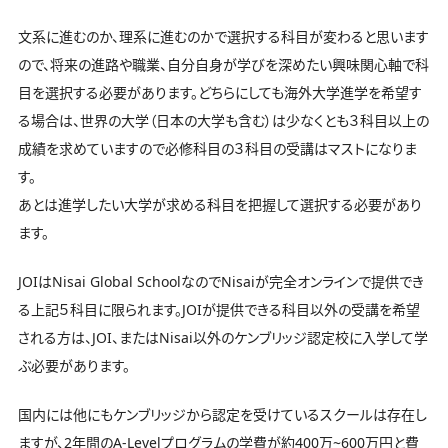
文系に進むのか、理系に進むのかで選択する科目が変わると思います
ので、将来の進路や職業、自分自身が学びを深めたい興味関心軸で科
目を選択する必要があります。どちらにしても海外大学進学を希望す
る場合は、世界の大学（日本の大学も含む）は少なくとも３科目以上の
成績を求めていますので必修科目の３科目の受講はマストになりま
す。
あとは進学したい大学が求める科目を把握して選択する必要があり
ます。
JOIはNisai Global SchoolなのでNisaiが完全オンラインで提供でき
る上記５科目に限られます。JOIが提供できる科目以外の受講を希望
される方は、JOI、またはNisai以外のケンブリッジ認定校に入学して学
ぶ必要があります。
国内には他にもケンブリッジから認定を受けているスクールは存在し
ますが、2年間のA-Levelプログラムの学費が約400万~600万円と費