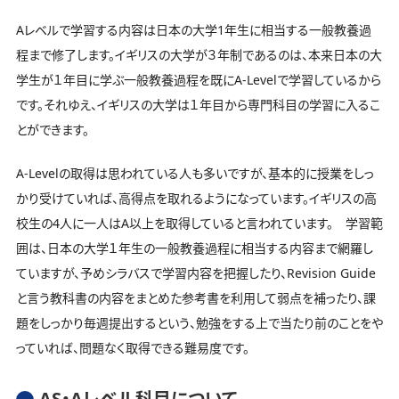
Aレベルで学習する内容は日本の大学1年生に相当する一般教養過
程まで修了します。イギリスの大学が３年制であるのは、本来日本の大
学生が１年目に学ぶ一般教養過程を既にA-Levelで学習しているから
です。それゆえ、イギリスの大学は１年目から専門科目の学習に入るこ
とができます。
A-Levelの取得は思われている人も多いですが、基本的に授業をしっ
かり受けていれば、高得点を取れるようになっています。イギリスの高
校生の4人に一人はA以上を取得していると言われています。 学習範
囲は、日本の大学１年生の一般教養過程に相当する内容まで網羅し
ていますが、予めシラバスで学習内容を把握したり、Revision Guide
と言う教科書の内容をまとめた参考書を利用して弱点を補ったり、課
題をしっかり毎週提出するという、勉強をする上で当たり前のことをや
っていれば、問題なく取得できる難易度です。
AS・Aレベル科目について