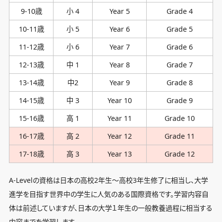
9-10歳
小 4
Year 5
Grade 4
10-11歳
小 5
Year 6
Grade 5
11-12歳
小 6
Year 7
Grade 6
12-13歳
中 1
Year 8
Grade 7
13-14歳
中2
Year 9
Grade 8
14-15歳
中 3
Year 10
Grade 9
15-16歳
高 1
Year 11
Grade 10
16-17歳
高 2
Year 12
Grade 11
17-18歳
高 3
Year 13
Grade 12
A-Levelの資格は日本の高校2年生〜高校3年生修了に相当し、大学
進学を目指す世界中の学生に人気のある国際資格です。学習内容自
体は前述していますが、日本の大学１年生の一般教養過程に相当する
内容までを学習します。