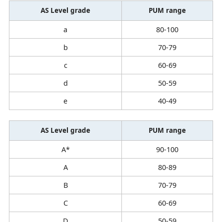
AS Level grade
PUM range
a
80-100
b
70-79
c
60-69
d
50-59
e
40-49
AS Level grade
PUM range
A*
90-100
A
80-89
B
70-79
C
60-69
D
50-59