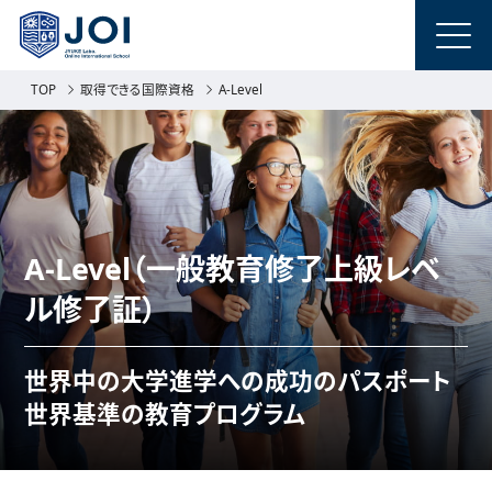
TOP
取得できる国際資格
A-Level
A-Level（一般教育修了上級レベ
ル修了証）
世界中の大学進学への成功のパスポート
世界基準の教育プログラム