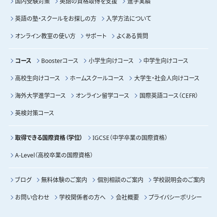
国内受験対策
英語の資格取得を支援
進学実績
英語の塾・スクールをお探しの方
入学方法について
オンライン教室の使い方
サポート
よくある質問
コース
Boosterコース
小学生向けコース
中学生向けコース
高校生向けコース
ホームスクールコース
大学生・社会人向けコース
海外大学進学コース
オンライン留学コース
国際英語コース（CEFR）
英検対策コース
取得できる国際資格（学位）
IGCSE（中学卒業の国際資格）
A-Level（高校卒業の国際資格）
ブログ
無料体験のご案内
個別相談のご案内
学校説明会のご案内
お問い合わせ
学校関係者の方へ
会社概要
プライバシーポリシー