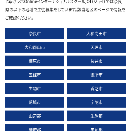
じゅけラボOnlineインターナショナルスクールJOI（ジョイ）では奈良
県の以下の地域で生徒募集をしています。該当地区のページで情報を
ご確認ください。
奈良市
大和高田市
大和郡山市
天理市
橿原市
桜井市
五條市
御所市
生駒市
香芝市
葛城市
宇陀市
山辺郡
生駒郡
磯城郡
宇陀郡