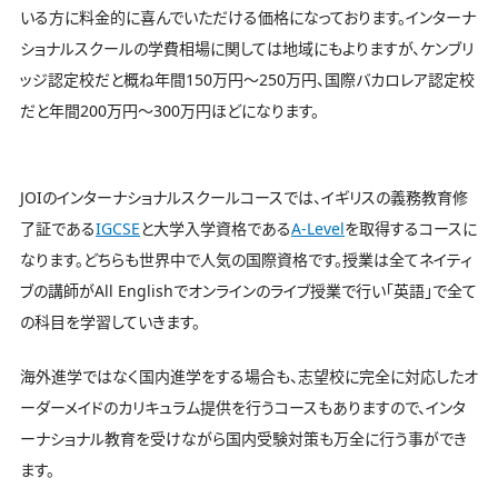
いる方に料金的に喜んでいただける価格になっております。インターナ
ショナルスクールの学費相場に関しては地域にもよりますが、ケンブリ
ッジ認定校だと概ね年間150万円〜250万円、国際バカロレア認定校
だと年間200万円〜300万円ほどになります。
JOIのインターナショナルスクールコースでは、イギリスの義務教育修
了証である
IGCSE
と大学入学資格である
A-Level
を取得するコースに
なります。どちらも世界中で人気の国際資格です。授業は全てネイティ
ブの講師がAll Englishでオンラインのライブ授業で行い「英語」で全て
の科目を学習していきます。
海外進学ではなく国内進学をする場合も、志望校に完全に対応したオ
ーダーメイドのカリキュラム提供を行うコースもありますので、インタ
ーナショナル教育を受けながら国内受験対策も万全に行う事ができ
ます。