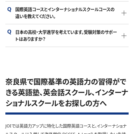
インターナショナルスクールには、多様なバックグラウンドを
ります。幼稚園や初等教育の段階では、基本的な英語力があ
も考慮する必要があります。特に都市部のインターナショナ
持つ生徒が通っています。外国籍の子ども、日本と外国のハ
国際英語コースとインターナショナルスクールコースの
奈良県にも様々なインターナショナルスクールがあり、費用
れば受け入れてもらえる場合が多いですが、中学や高校では
ルスクールは高めになる傾向があります。
違いを教えてください。
ーフの子ども、日本人で国際的な教育を望む家庭の子どもが
は学校によって異なります。国際資格（海外の卒業資格）が取
一定の英語力を求められることが一般的です。入学試験で英
多いです。また、海外駐在や帰国子女の生徒、将来的に海外
奈良県でインターナショナルスクールをご検討の方で、学費
得できるスクールと取得できないスクールもありますので、
語力を測る学校も多いので、事前に確認することが重要で
日本の高校・大学進学を考えています。受験対策のサポー
国際英語コースは、学ぶ科目は英語だけで、英語力をCEFR基
での生活や進学を考えている家庭の生徒もいます。
面でお悩みの場合でしたら、一度JOIをご検討ください。JOIは
単純に学費が安いからと選択すると後から後悔の原因にな
す。
トはありますか？
準（国際基準）で伸ばしていくコースになります。インターナシ
海外学位を取得できる奈良県のインターナショナルスクール
ります。
ョナルスクールコースは全ての科目を「英語」で学んでいき、
の中でも学費が安く、他のインターナショナルスクールだと高
JOIはケンブリッジプログラムを完全オンラインで提供してお
JOIは入学希望者に英語力をCEFR（国際基準で英語力を診
ほとんどのインターナショナルスクールでは、日本国内の受
国際学位である
IGCSE
（イギリスの中学校卒業資格）、
A-
いと感じている方に料金的に喜んでいただける価格になって
り、
IGCSE
（イギリスの中学校卒業資格）、
A-Level
（世界で通
断する基準）基準で判断できるアセスメントテストを無料で受
験対策のサポートや指導を提供できるところはありません
Level
（世界で通用するイギリスの高校卒業資格兼大学入学
おります。
用するイギリスの高校卒業資格兼大学入学資格）が取得でき
講いただいております。英語力が足りない場合、または０（ゼ
が、JOIでは奈良県の志望高校・日本国内の志望大学別にオ
資格）を取得するコースになります。
ます。オンラインだからこそ、他のインターナショナルスクール
ロ）に近い状態からでもステップアップできるコースも用意し
奈良県で国際基準の英語力の習得がで
ーダーメイドカリキュラムを生徒に提供しており、志望校合格
に比べて学費を安い費用に抑えられています。
ておりますので、奈良県にご在住の方でインターナショナルス
小学生コース
に導きます。
きる英語塾、英会話スクール、インターナ
奈良県で単に安いだけでなく、質の高いインターナショナル
クールにご興味がある場合はまずお問い合わせください。
インターナショナル教育と並行して、国内受験に向けた日々
スクールをお探しの方は一度JOIへお問い合わせください。
ショナルスクールをお探しの方へ
の学習管理やサポートを行っておりますので安心していただ
いております。
中学生コース
無料体験
JOIでは英語力アップに特化した国際英語コースと、インターナショナ