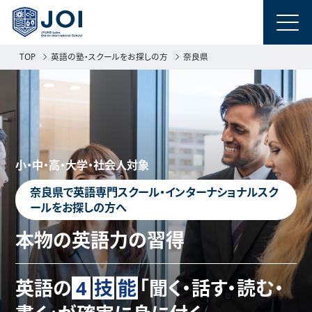
TOP
英語の塾・スクールをお探しの方
奈良県
小・中・高・大学・社会人対象
奈良県で英語専門スクール・インターナショナルスク
ールをお探しの方へ
本物の英語力の習得
英語の
4
技
能
「聞く・話す・読む・