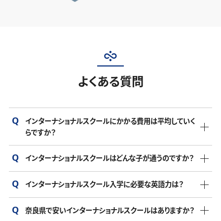
よくある質問
インターナショナルスクールにかかる費用は平均していく
らですか？
インターナショナルスクールはどんな子が通うのですか？
インターナショナルスクールの年間費用は、学校や地域によ
って異なりますが、年間150万円から300万円が一般的です。
インターナショナルスクール入学に必要な英語力は？
インターナショナルな環境の中で子供の多文化理解や英語
この費用には授業料だけでなく、入学金、施設使用料、教材
力を育てたいと考える家庭が選ぶ傾向があります。
費、遠足や課外活動の費用が含まれる場合が多いです。さら
奈良県で安いインターナショナルスクールはありますか？
学校によって、入学希望時の子供の年齢によって基準は異な
に、制服やランチ費用、スクールバス代など、別途かかる費用