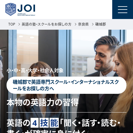
TOP
英語の塾・スクールをお探しの方
奈良県
磯城郡
小・中・高・大学・社会人対象
磯城郡で英語専門スクール・インターナショナルスク
ールをお探しの方へ
本物の英語力の習得
英語の
4
技
能
「聞く・話す・読む・