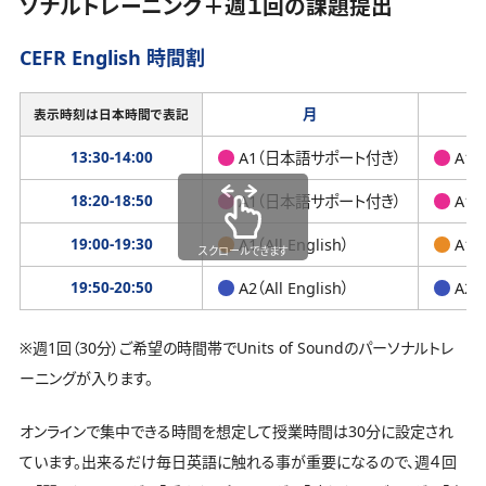
ソナルトレーニング＋週１回の課題提出
CEFR English 時間割
月
表示時刻は日本時間で表記
13:30-14:00
A1（日本語サポート付き）
A1
18:20-18:50
A1（日本語サポート付き）
A1
19:00-19:30
A1（All English）
A1（A
スクロールできます
19:50-20:50
A2（All English）
A2（A
※週1回（30分）ご希望の時間帯でUnits of Soundのパーソナルトレ
ーニングが入ります。
オンラインで集中できる時間を想定して授業時間は30分に設定され
ています。出来るだけ毎日英語に触れる事が重要になるので、週４回