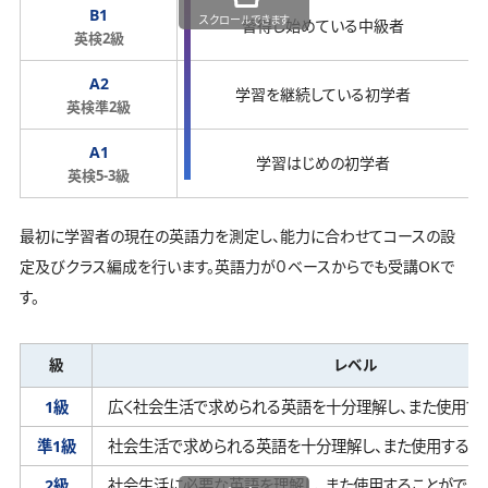
B1
スクロールできます
習得し始めている中級者
英検2級
A2
学習を継続している初学者
英検準2級
A1
学習はじめの初学者
英検5-3級
最初に学習者の現在の英語力を測定し、能力に合わせてコースの設
定及びクラス編成を行います。英語力が０ベースからでも受講OKで
す。
級
レベル
1級
広く社会生活で求められる英語を十分理解し、
また使用す
準1級
社会生活で求められる英語を十分理解し、
また使用するこ
2級
社会生活に必要な英語を理解し、
また使用することができ