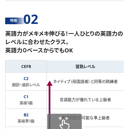
02
特徴
英語力がメキメキ伸びる！一人ひとりの英語力の
レベルに合わせたクラス。
英語力０ベースからでもOK
CEFR
習熟レベル
C2
ネイティブ（母国語者）と同等の熟練者
翻訳・通訳レベル
C1
言語能力が優れている上級者
英検1級
B2
実務対応が可能な準上級者
英検準1級