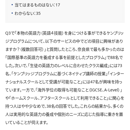
当てはまるものはない：17
わからない：35
Q3で「本物の英語力（英語４技能）を身につける事ができるケンブリッ
ジプログラムについて、以下のサービスの中でどの項目に興味があり
ますか？（複数回答可）」と質問したところ、奈良県で最も多かったのは
「国際基準の英語力を養成する事を前提としたプログラム」で88名で
した。次いで、「生徒の英語力のレベルに合わせたクラス編成」には73
名、「ケンブリッジプログラムに基づくネイティブ講師の授業」「インター
ナショナルスクールとして受講が可能なこと」には47名が興味を持っ
ています。一方で、「海外学位の取得も可能なこと（IGCSE、A-Level）」
や「ホームスクール、アフタースクールとして利用できること」に関心を
持つ人はやや少なめで、38名の回答でした。これらの結果から、多くの
人は実用的な英語力の養成や個別のニーズに応じた指導に重きを置
いていることが伺えます。