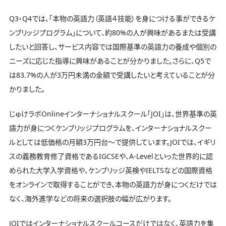
Q3・Q4では、「本物の英語力（英語４技能）を身につける事ができるケ
ンブリッジプログラム」について、約80%の人が興味があるまたは受講
したいと回答し、サービス内容では国際基準の英語力の養成や個別の
ニーズに応じた指導に興味があることが分かりました。さらに、Q5で
は83.7%の人が3万円未満の金額で受講したいと考えていることが分
かりました。
じゅけラボOnlineインターナショナルスクール「JOI」は、世界基準の英
語力が身につくケンブリッジプログラムを、インターナショナルスクー
ルとしては低価格の月額3万円台～で提供しています。JOIでは、イギリ
スの義務教育修了資格であるIGCSEや、A-Levelといった世界的に認
められた大学入学資格や、ケンブリッジ英検やIELTSなどの国際資格
をオンラインで取得することができ、本物の英語力が身につくだけでは
なく、海外進学などの将来の選択肢の幅が広がります。
JOIではインターナショナルスクールコースだけではなく、英語力を集