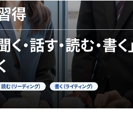
習得
「聞く・話す・読む・書く
く
読む（リーディング）
書く（ライティング）