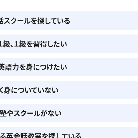
話スクールを探している
準１級、１級を習得したい
の英語力を身につけたい
く身についていない
る塾やスクールがない
る英会話教室を探している