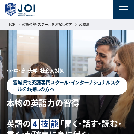
TOP
英語の塾・スクールをお探しの方
宮城県
小・中・高・大学・社会人対象
宮城県で英語専門スクール・インターナショナルスク
ールをお探しの方へ
本物の英語力の習得
英語の
4
技
能
「聞く・話す・読む・