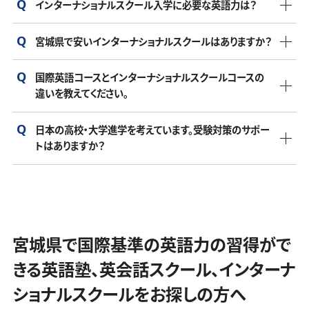
インターナショナルスクール入学に必要な英語力は？
インターナショナルな環境の中で子供の多文化理解や英語
この費用には授業料だけでなく、入学金、施設使用料、教材
力を育てたいと考える家庭が選ぶ傾向があります。
費、遠足や課外活動の費用が含まれる場合が多いです。さら
宮城県で安いインターナショナルスクールはありますか？
学校によって、入学希望時の子供の年齢によって基準は異な
に、制服やランチ費用、スクールバス代など、別途かかる費用
インターナショナルスクールには、多様なバックグラウンドを
ります。幼稚園や初等教育の段階では、基本的な英語力があ
も考慮する必要があります。特に都市部のインターナショナ
持つ生徒が通っています。外国籍の子ども、日本と外国のハ
国際英語コースとインターナショナルスクールコースの
宮城県にも様々なインターナショナルスクールがあり、費用
れば受け入れてもらえる場合が多いですが、中学や高校では
ルスクールは高めになる傾向があります。
違いを教えてください。
ーフの子ども、日本人で国際的な教育を望む家庭の子どもが
は学校によって異なります。国際資格（海外の卒業資格）が取
一定の英語力を求められることが一般的です。入学試験で英
多いです。また、海外駐在や帰国子女の生徒、将来的に海外
宮城県でインターナショナルスクールをご検討の方で、学費
得できるスクールと取得できないスクールもありますので、
語力を測る学校も多いので、事前に確認することが重要で
日本の高校・大学進学を考えています。受験対策のサポー
国際英語コースは、学ぶ科目は英語だけで、英語力をCEFR基
での生活や進学を考えている家庭の生徒もいます。
面でお悩みの場合でしたら、一度JOIをご検討ください。JOIは
単純に学費が安いからと選択すると後から後悔の原因にな
す。
トはありますか？
準（国際基準）で伸ばしていくコースになります。インターナシ
海外学位を取得できる宮城県のインターナショナルスクール
ります。
ョナルスクールコースは全ての科目を「英語」で学んでいき、
の中でも学費が安く、他のインターナショナルスクールだと高
JOIはケンブリッジプログラムを完全オンラインで提供してお
JOIは入学希望者に英語力をCEFR（国際基準で英語力を診
ほとんどのインターナショナルスクールでは、日本国内の受
国際学位である
IGCSE
（イギリスの中学校卒業資格）、
A-
いと感じている方に料金的に喜んでいただける価格になって
り、
IGCSE
（イギリスの中学校卒業資格）、
A-Level
（世界で通
断する基準）基準で判断できるアセスメントテストを無料で受
験対策のサポートや指導を提供できるところはありません
Level
（世界で通用するイギリスの高校卒業資格兼大学入学
おります。
用するイギリスの高校卒業資格兼大学入学資格）が取得でき
講いただいております。英語力が足りない場合、または０（ゼ
が、JOIでは宮城県の志望高校・日本国内の志望大学別にオ
資格）を取得するコースになります。
ます。オンラインだからこそ、他のインターナショナルスクール
ロ）に近い状態からでもステップアップできるコースも用意し
宮城県で国際基準の英語力の習得がで
ーダーメイドカリキュラムを生徒に提供しており、志望校合格
に比べて学費を安い費用に抑えられています。
ておりますので、宮城県にご在住の方でインターナショナルス
小学生コース
に導きます。
きる英語塾、英会話スクール、インターナ
宮城県で単に安いだけでなく、質の高いインターナショナル
クールにご興味がある場合はまずお問い合わせください。
インターナショナル教育と並行して、国内受験に向けた日々
スクールをお探しの方は一度JOIへお問い合わせください。
ショナルスクールをお探しの方へ
の学習管理やサポートを行っておりますので安心していただ