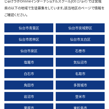
じゅけラボOnlineインターナショナルスクールJOI（ジョイ）では宮城
県の以下の地域で生徒募集をしています。該当地区のページで情報を
ご確認ください。
仙台市青葉区
仙台市宮城野区
仙台市若林区
仙台市太白区
仙台市泉区
石巻市
塩竈市
気仙沼市
白石市
名取市
角田市
多賀城市
岩沼市
登米市
栗原市
東松島市