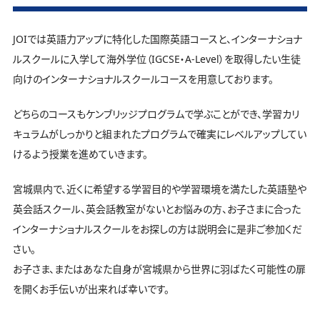
いております。
中学生コース
無料体験
JOIでは英語力アップに特化した国際英語コースと、インターナショナ
ルスクールに入学して海外学位（IGCSE・A-Level）を取得したい生徒
高校生コース
向けのインターナショナルスクールコースを用意しております。
学校説明会
どちらのコースもケンブリッジプログラムで学ぶことができ、学習カリ
キュラムがしっかりと組まれたプログラムで確実にレベルアップしてい
お問い合わせ
けるよう授業を進めていきます。
宮城県内で、近くに希望する学習目的や学習環境を満たした英語塾や
英会話スクール、英会話教室がないとお悩みの方、お子さまに合った
インターナショナルスクールをお探しの方は説明会に是非ご参加くだ
さい。
お子さま、またはあなた自身が宮城県から世界に羽ばたく可能性の扉
を開くお手伝いが出来れば幸いです。