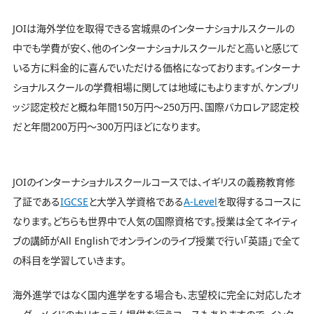
JOIは海外学位を取得できる宮城県のインターナショナルスクールの
中でも学費が安く、他のインターナショナルスクールだと高いと感じて
いる方に料金的に喜んでいただける価格になっております。インターナ
ショナルスクールの学費相場に関しては地域にもよりますが、ケンブリ
ッジ認定校だと概ね年間150万円〜250万円、国際バカロレア認定校
だと年間200万円〜300万円ほどになります。
JOIのインターナショナルスクールコースでは、イギリスの義務教育修
了証である
IGCSE
と大学入学資格である
A-Level
を取得するコースに
なります。どちらも世界中で人気の国際資格です。授業は全てネイティ
ブの講師がAll Englishでオンラインのライブ授業で行い「英語」で全て
の科目を学習していきます。
海外進学ではなく国内進学をする場合も、志望校に完全に対応したオ