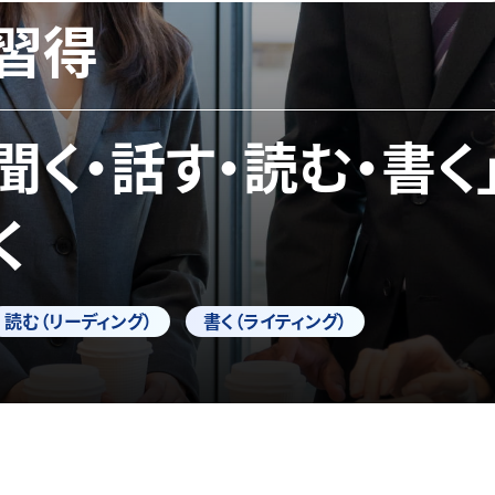
習得
「聞く・話す・読む・書く
く
読む（リーディング）
書く（ライティング）