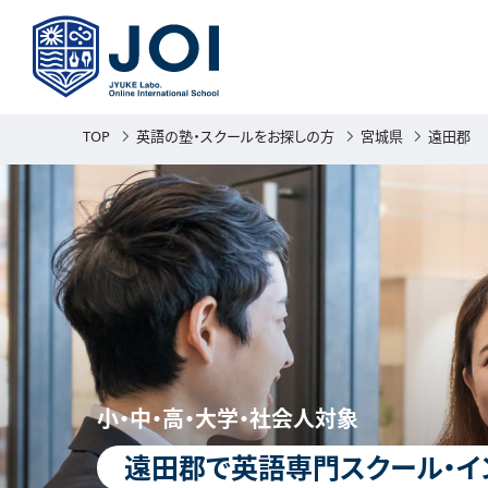
TOP
英語の塾・スクールをお探しの方
宮城県
遠田郡
小・中・高・大学・社会人対象
遠田郡で英語専門スクール・イ