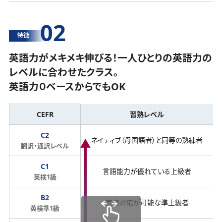
02
特徴
英語力がメキメキ伸びる！一人ひとりの英語力の
レベルに合わせたクラス。
英語力０ベースからでもOK
CEFR
習熟レベル
C2
ネイティブ（母国語者）と同等の熟練者
翻訳・通訳レベル
C1
言語能力が優れている上級者
英検1級
B2
実務対応が可能な準上級者
英検準1級