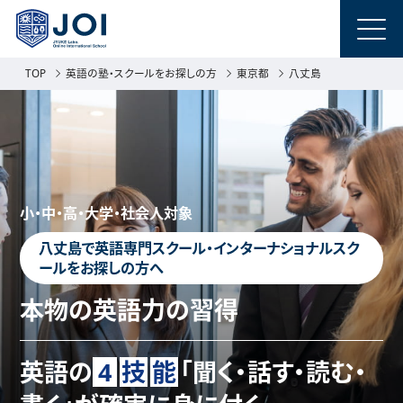
TOP
英語の塾・スクールをお探しの方
東京都
八丈島
小・中・高・大学・社会人対象
八丈島で英語専門スクール・インターナショナルスク
ールをお探しの方へ
本物の英語力の習得
英語の
4
技
能
「聞く・話す・読む・