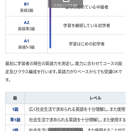
B1
スクロールできます
習得し始めている中級者
英検2級
A2
学習を継続している初学者
英検準2級
A1
学習はじめの初学者
英検5-3級
最初に学習者の現在の英語力を測定し、能力に合わせてコースの設
定及びクラス編成を行います。英語力が０ベースからでも受講OKで
す。
級
レベル
1級
広く社会生活で求められる英語を十分理解し、
また使用す
準1級
社会生活で求められる英語を十分理解し、
また使用するこ
2級
社会生活に必要な英語を理解し、
また使用することができ