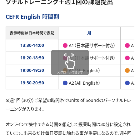
ソナルトレーニング＋週１回の課題提出
CEFR English 時間割
月
表示時刻は日本時間で表記
13:30-14:00
A1（日本語サポート付き）
A1
18:20-18:50
A1（日本語サポート付き）
A1
19:00-19:30
A1（All English）
A1（A
スクロールできます
19:50-20:50
A2（All English）
A2（A
※週1回（30分）ご希望の時間帯でUnits of Soundのパーソナルトレ
ーニングが入ります。
オンラインで集中できる時間を想定して授業時間は30分に設定され
ています。出来るだけ毎日英語に触れる事が重要になるので、週４回