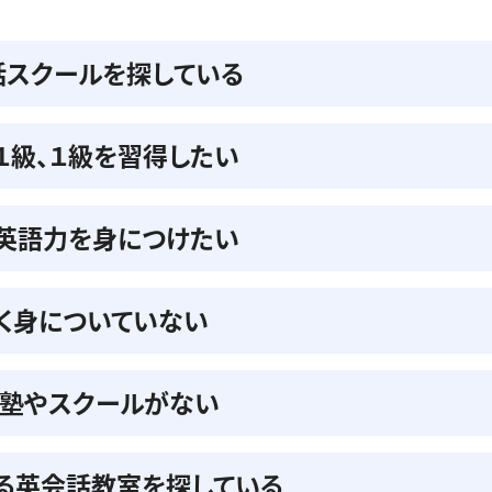
話スクールを探している
準１級、１級を習得したい
の英語力を身につけたい
く身についていない
る塾やスクールがない
る英会話教室を探している