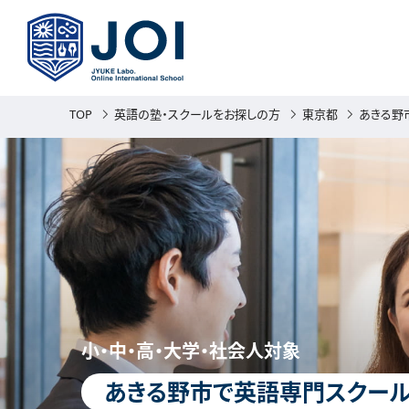
TOP
英語の塾・スクールをお探しの方
東京都
あきる野
小・中・高・大学・社会人対象
あきる野市で英語専門スクール