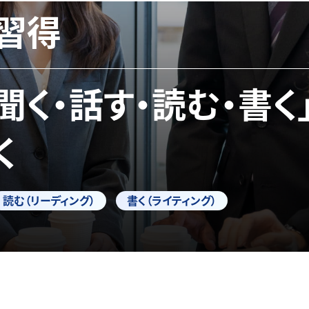
習得
「聞く・話す・読む・書く
く
読む（リーディング）
書く（ライティング）