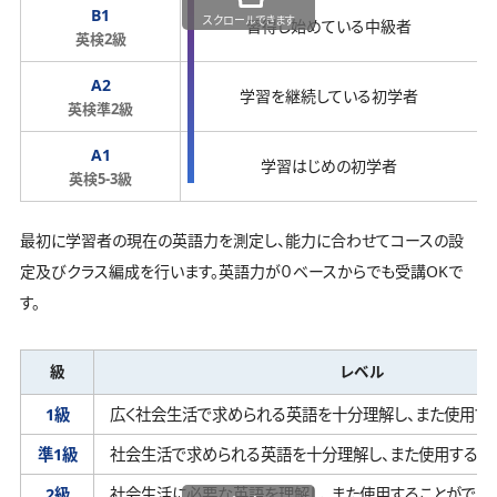
B1
スクロールできます
習得し始めている中級者
英検2級
A2
学習を継続している初学者
英検準2級
A1
学習はじめの初学者
英検5-3級
最初に学習者の現在の英語力を測定し、能力に合わせてコースの設
定及びクラス編成を行います。英語力が０ベースからでも受講OKで
す。
級
レベル
1級
広く社会生活で求められる英語を十分理解し、
また使用す
準1級
社会生活で求められる英語を十分理解し、
また使用するこ
2級
社会生活に必要な英語を理解し、
また使用することができ