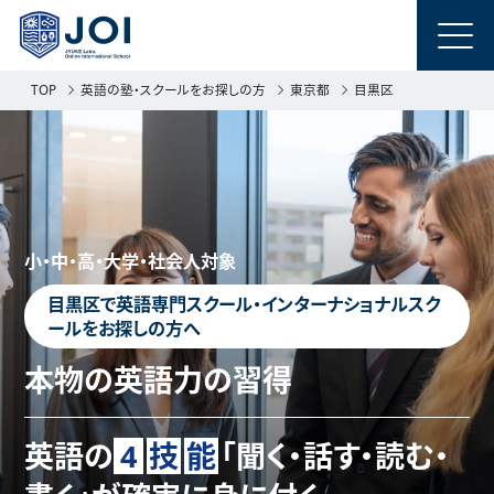
TOP
英語の塾・スクールをお探しの方
東京都
目黒区
小・中・高・大学・社会人対象
目黒区で英語専門スクール・インターナショナルスク
ールをお探しの方へ
本物の英語力の習得
英語の
4
技
能
「聞く・話す・読む・