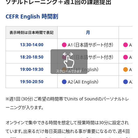
ソナルトレーニング＋週１回の課題提出
CEFR English 時間割
月
表示時刻は日本時間で表記
13:30-14:00
A1（日本語サポート付き）
A1
18:20-18:50
A1（日本語サポート付き）
A1
19:00-19:30
A1（All English）
A1（A
スクロールできます
19:50-20:50
A2（All English）
A2（A
※週1回（30分）ご希望の時間帯でUnits of Soundのパーソナルトレ
ーニングが入ります。
オンラインで集中できる時間を想定して授業時間は30分に設定され
ています。出来るだけ毎日英語に触れる事が重要になるので、週４回