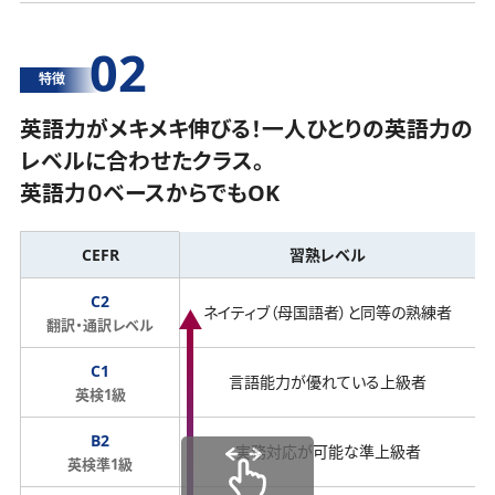
02
特徴
英語力がメキメキ伸びる！一人ひとりの英語力の
レベルに合わせたクラス。
英語力０ベースからでもOK
CEFR
習熟レベル
C2
ネイティブ（母国語者）と同等の熟練者
翻訳・通訳レベル
C1
言語能力が優れている上級者
英検1級
B2
実務対応が可能な準上級者
英検準1級