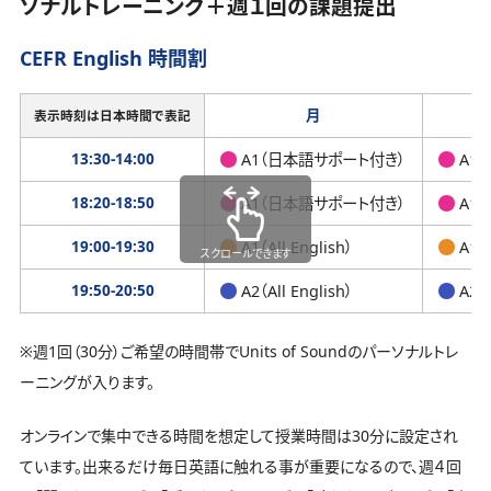
ソナルトレーニング＋週１回の課題提出
CEFR English 時間割
月
表示時刻は日本時間で表記
13:30-14:00
A1（日本語サポート付き）
A1
18:20-18:50
A1（日本語サポート付き）
A1
19:00-19:30
A1（All English）
A1（A
スクロールできます
19:50-20:50
A2（All English）
A2（A
※週1回（30分）ご希望の時間帯でUnits of Soundのパーソナルトレ
ーニングが入ります。
オンラインで集中できる時間を想定して授業時間は30分に設定され
ています。出来るだけ毎日英語に触れる事が重要になるので、週４回