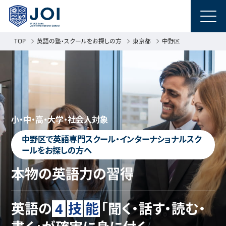
TOP
英語の塾・スクールをお探しの方
東京都
中野区
小・中・高・大学・社会人対象
中野区で英語専門スクール・インターナショナルスク
ールをお探しの方へ
本物の英語力の習得
英語の
4
技
能
「聞く・話す・読む・