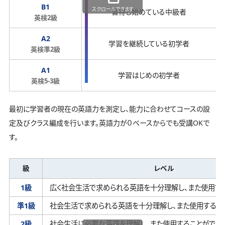
B1
スクロールできます
習得し始めている中級者
英検2級
A2
学習を継続している初学者
英検準2級
A1
学習はじめの初学者
英検5-3級
最初に学習者の現在の英語力を測定し、能力に合わせてコースの設
定及びクラス編成を行います。英語力が０ベースからでも受講OKで
す。
級
レベル
1級
広く社会生活で求められる英語を十分理解し、
また使用す
準1級
社会生活で求められる英語を十分理解し、
また使用するこ
2級
社会生活に必要な英語を理解し、
また使用することができ