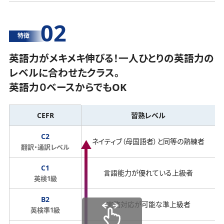
02
特徴
英語力がメキメキ伸びる！一人ひとりの英語力の
レベルに合わせたクラス。
英語力０ベースからでもOK
CEFR
習熟レベル
C2
ネイティブ（母国語者）と同等の熟練者
翻訳・通訳レベル
C1
言語能力が優れている上級者
英検1級
B2
実務対応が可能な準上級者
英検準1級