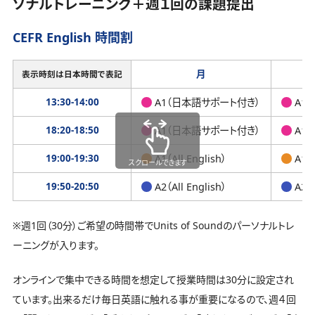
ソナルトレーニング＋週１回の課題提出
CEFR English 時間割
月
表示時刻は日本時間で表記
13:30-14:00
A1（日本語サポート付き）
A1
18:20-18:50
A1（日本語サポート付き）
A1
19:00-19:30
A1（All English）
A1（A
スクロールできます
19:50-20:50
A2（All English）
A2（A
※週1回（30分）ご希望の時間帯でUnits of Soundのパーソナルトレ
ーニングが入ります。
オンラインで集中できる時間を想定して授業時間は30分に設定され
ています。出来るだけ毎日英語に触れる事が重要になるので、週４回