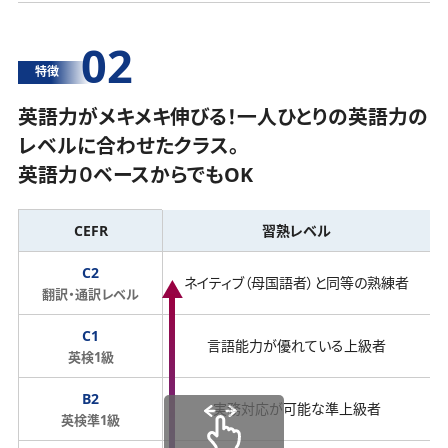
02
特徴
英語力がメキメキ伸びる！一人ひとりの英語力の
レベルに合わせたクラス。
英語力０ベースからでもOK
CEFR
習熟レベル
C2
ネイティブ（母国語者）と同等の熟練者
翻訳・通訳レベル
C1
言語能力が優れている上級者
英検1級
B2
実務対応が可能な準上級者
英検準1級