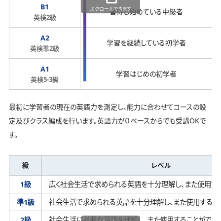
B1
スクロールできます
習得し始めている中級者
英検2級
A2
学習を継続している初学者
英検準2級
A1
学習はじめの初学者
英検5-3級
最初に学習者の現在の英語力を測定し、能力に合わせてコースの設
定及びクラス編成を行います。英語力が０ベースからでも受講OKで
す。
級
レベル
1級
広く社会生活で求められる英語を十分理解し、
また使用す
準1級
社会生活で求められる英語を十分理解し、
また使用するこ
2級
社会生活に必要な英語を理解し、
また使用することができ