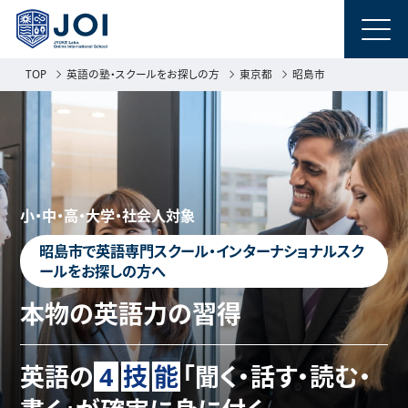
TOP
英語の塾・スクールをお探しの方
東京都
昭島市
小・中・高・大学・社会人対象
昭島市で英語専門スクール・インターナショナルスク
ールをお探しの方へ
本物の英語力の習得
英語の
4
技
能
「聞く・話す・読む・