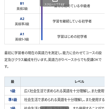
B1
スクロールできます
習得し始めている中級者
英検2級
A2
学習を継続している初学者
英検準2級
A1
学習はじめの初学者
英検5-3級
最初に学習者の現在の英語力を測定し、能力に合わせてコースの設
定及びクラス編成を行います。英語力が０ベースからでも受講OKで
す。
級
レベル
1級
広く社会生活で求められる英語を十分理解し、
また使用す
準1級
社会生活で求められる英語を十分理解し、
また使用するこ
2級
社会生活に必要な英語を理解し、
また使用することができ