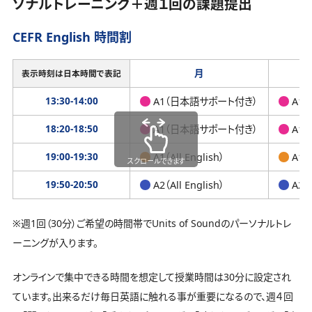
ソナルトレーニング＋週１回の課題提出
CEFR English 時間割
月
表示時刻は日本時間で表記
13:30-14:00
A1（日本語サポート付き）
A1
18:20-18:50
A1（日本語サポート付き）
A1
19:00-19:30
A1（All English）
A1（A
スクロールできます
19:50-20:50
A2（All English）
A2（A
※週1回（30分）ご希望の時間帯でUnits of Soundのパーソナルトレ
ーニングが入ります。
オンラインで集中できる時間を想定して授業時間は30分に設定され
ています。出来るだけ毎日英語に触れる事が重要になるので、週４回