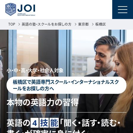
TOP
英語の塾・スクールをお探しの方
東京都
板橋区
小・中・高・大学・社会人対象
板橋区で英語専門スクール・インターナショナルスク
ールをお探しの方へ
本物の英語力の習得
英語の
4
技
能
「聞く・話す・読む・