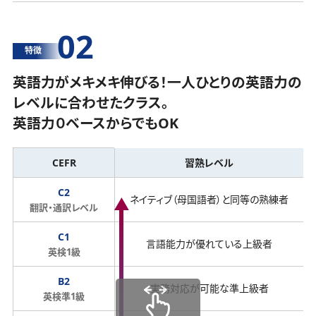
02
特徴
英語力がメキメキ伸びる！一人ひとりの英語力の
レベルに合わせたクラス。
英語力０ベースからでもOK
CEFR
習熟レベル
C2
ネイティブ（母国語者）と同等の熟練者
翻訳・通訳レベル
C1
言語能力が優れている上級者
英検1級
B2
実務対応が可能な準上級者
英検準1級