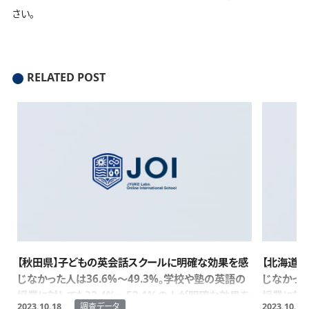
さい。
RELATED POST
【秋田県】子どもの英会話スクールに明確な効果を感
【北海道
じなかった人は36.6%～49.3%。学校や塾の英語の
じなかった
授業に対しても32.4%～52.1%の人が明確な効果を
授業に対し
調査データ
2023.10.18
2023.10.11