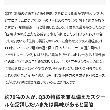
Q3で「本物の英語力（英語４技能）を身につける事ができるケンブリッ
ジプログラムについて、以下のサービスの中でどの項目に興味があり
ますか？（複数回答可）」と質問したところ、千葉県で最も多かったのは
「国際基準の英語力を養成する事を前提としたプログラム」で121名
でした。次いで、「生徒の英語力のレベルに合わせたクラス編成」には
111名、「ネイティブ講師の週４回＋日本人トレーナーの週１回のパー
ソナルトレーニング」には85名が興味を持っています。一方で、「海外学
位の取得も可能なこと（IGCSE、A-Level）」や「完全オンラインの授業」
に関心を持つ人はやや少なめで、それぞれ42名、39名の回答でした。
これらの結果から、多くの人は実用的な英語力の養成や個別のニーズ
に応じた指導に重きを置いていることが伺えます。
約70%の人が、Q3の特徴を兼ね備えたスクー
ルを受講したいまたは興味があると回答