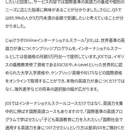
したいと回答し、サービス内容では国際基準の英語力の養成や個別の
ニーズに応じた指導に興味があることが分かりました。さらに、Q5で
は85.9%の人が3万円未満の金額で受講したいと考えていることが分
かりました。
じゅけラボOnlineインターナショナルスクール「JOI」は、世界基準の英
語力が身につくケンブリッジプログラムを、インターナショナルスクー
ルとしては低価格の月額3万円台～で提供しています。JOIでは、イギリ
スの義務教育修了資格であるIGCSEや、A-Levelといった世界的に認
められた大学入学資格や、ケンブリッジ英検やIELTSなどの国際資格
をオンラインで取得することができ、本物の英語力が身につくだけでは
なく、海外進学などの将来の選択肢の幅が広がります。
JOIではインターナショナルスクールコースだけではなく、英語力を集
中的に伸ばす国際英語コースもありますので、「国際基準の英語プロ
グラムで学ばせたい」「子ども英語教育に力を入れたい」「国際社会で
通用する英語力を身につけさせたい」という方は是非JOIをご検討くだ