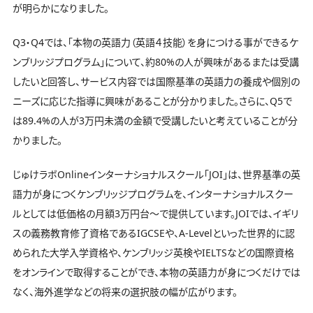
が明らかになりました。
Q3・Q4では、「本物の英語力（英語４技能）を身につける事ができるケ
ンブリッジプログラム」について、約80%の人が興味があるまたは受講
したいと回答し、サービス内容では国際基準の英語力の養成や個別の
ニーズに応じた指導に興味があることが分かりました。さらに、Q5で
は89.4%の人が3万円未満の金額で受講したいと考えていることが分
かりました。
じゅけラボOnlineインターナショナルスクール「JOI」は、世界基準の英
語力が身につくケンブリッジプログラムを、インターナショナルスクー
ルとしては低価格の月額3万円台～で提供しています。JOIでは、イギリ
スの義務教育修了資格であるIGCSEや、A-Levelといった世界的に認
められた大学入学資格や、ケンブリッジ英検やIELTSなどの国際資格
をオンラインで取得することができ、本物の英語力が身につくだけでは
なく、海外進学などの将来の選択肢の幅が広がります。