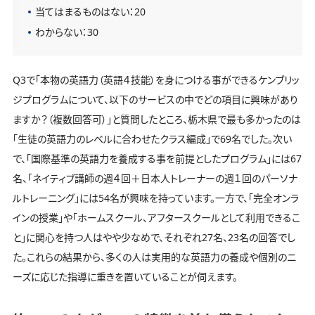
当てはまるものはない：20
わからない：30
Q3で「本物の英語力（英語４技能）を身につける事ができるケンブリッ
ジプログラムについて、以下のサービスの中でどの項目に興味があり
ますか？（複数回答可）」と質問したところ、栃木県で最も多かったのは
「生徒の英語力のレベルに合わせたクラス編成」で69名でした。次い
で、「国際基準の英語力を養成する事を前提としたプログラム」には67
名、「ネイティブ講師の週４回＋日本人トレーナーの週１回のパーソナ
ルトレーニング」には54名が興味を持っています。一方で、「完全オンラ
インの授業」や「ホームスクール、アフタースクールとして利用できるこ
と」に関心を持つ人はやや少なめで、それぞれ27名、23名の回答でし
た。これらの結果から、多くの人は実用的な英語力の養成や個別のニ
ーズに応じた指導に重きを置いていることが伺えます。