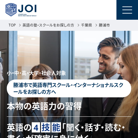
TOP
英語の塾・スクールをお探しの方
千葉県
勝浦市
小・中・高・大学・社会人対象
勝浦市で英語専門スクール・インターナショナルスク
ールをお探しの方へ
本物の英語力の習得
英語の
4
技
能
「聞く・話す・読む・