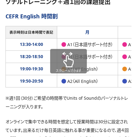
ソナルトレーニング＋週１回の課題提出
CEFR English 時間割
月
表示時刻は日本時間で表記
13:30-14:00
A1（日本語サポート付き）
A1
18:20-18:50
A1（日本語サポート付き）
A1
19:00-19:30
A1（All English）
A1（A
スクロールできます
19:50-20:50
A2（All English）
A2（A
※週1回（30分）ご希望の時間帯でUnits of Soundのパーソナルトレ
ーニングが入ります。
オンラインで集中できる時間を想定して授業時間は30分に設定され
ています。出来るだけ毎日英語に触れる事が重要になるので、週４回