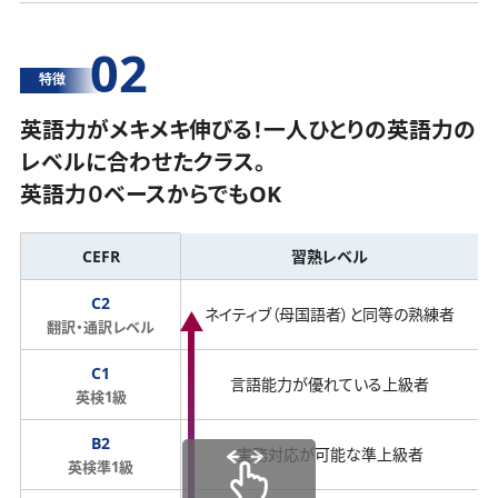
02
特徴
英語力がメキメキ伸びる！一人ひとりの英語力の
レベルに合わせたクラス。
英語力０ベースからでもOK
CEFR
習熟レベル
C2
ネイティブ（母国語者）と同等の熟練者
翻訳・通訳レベル
C1
言語能力が優れている上級者
英検1級
B2
実務対応が可能な準上級者
英検準1級