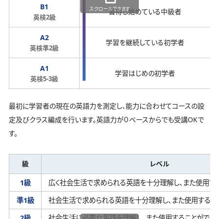
B1
スクロールできます
習得し始めている中級者
英検2級
A2
学習を継続している初学者
英検準2級
A1
学習はじめの初学者
英検5-3級
最初に学習者の現在の英語力を測定し、能力に合わせてコースの設
定及びクラス編成を行います。英語力が０ベースからでも受講OKで
す。
級
レベル
1級
広く社会生活で求められる英語を十分理解し、
また使用す
準1級
社会生活で求められる英語を十分理解し、
また使用するこ
2級
社会生活に必要な英語を理解し、
また使用することができ