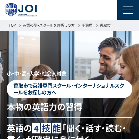
TOP
英語の塾・スクールをお探しの方
千葉県
香取市
小・中・高・大学・社会人対象
香取市で英語専門スクール・インターナショナルスク
ールをお探しの方へ
本物の英語力の習得
英語の
4
技
能
「聞く・話す・読む・