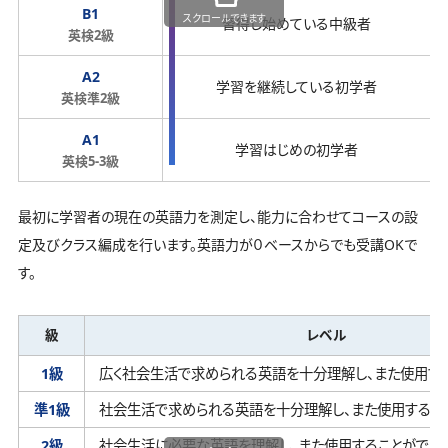
B1
スクロールできます
習得し始めている中級者
英検2級
A2
学習を継続している初学者
英検準2級
A1
学習はじめの初学者
英検5-3級
最初に学習者の現在の英語力を測定し、能力に合わせてコースの設
定及びクラス編成を行います。英語力が０ベースからでも受講OKで
す。
級
レベル
1級
広く社会生活で求められる英語を十分理解し、
また使用す
準1級
社会生活で求められる英語を十分理解し、
また使用するこ
2級
社会生活に必要な英語を理解し、
また使用することができ