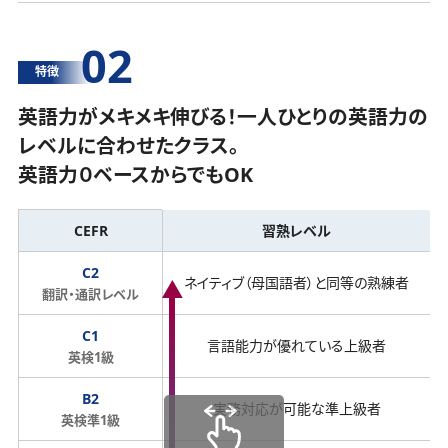
02
特徴
英語力がメキメキ伸びる！一人ひとりの英語力の
レベルに合わせたクラス。
英語力０ベースからでもOK
CEFR
習熟レベル
C2
ネイティブ（母国語者）と同等の熟練者
翻訳・通訳レベル
C1
言語能力が優れている上級者
英検1級
B2
実務対応が可能な準上級者
英検準1級