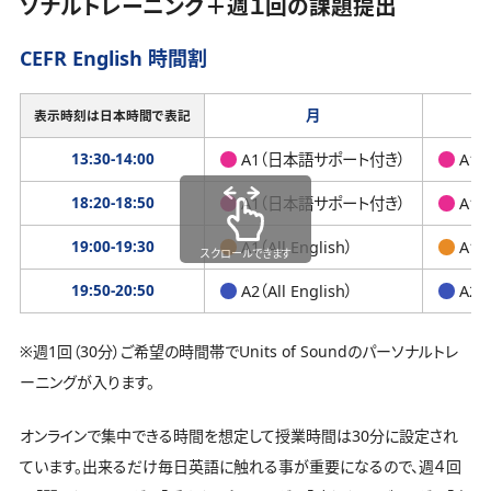
ソナルトレーニング＋週１回の課題提出
CEFR English 時間割
月
表示時刻は日本時間で表記
13:30-14:00
A1（日本語サポート付き）
A1
18:20-18:50
A1（日本語サポート付き）
A1
19:00-19:30
A1（All English）
A1（A
スクロールできます
19:50-20:50
A2（All English）
A2（A
※週1回（30分）ご希望の時間帯でUnits of Soundのパーソナルトレ
ーニングが入ります。
オンラインで集中できる時間を想定して授業時間は30分に設定され
ています。出来るだけ毎日英語に触れる事が重要になるので、週４回