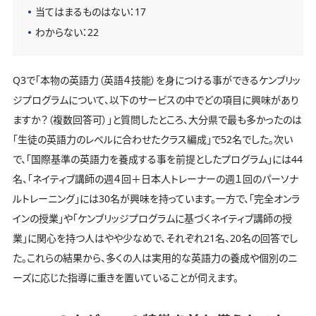
当てはまるものはない：17
わからない：22
Q3で「本物の英語力（英語４技能）を身につける事ができるケンブリッ
ジプログラムについて、以下のサービスの中でどの項目に興味があり
ますか？（複数回答可）」と質問したところ、大分県で最も多かったのは
「生徒の英語力のレベルに合わせたクラス編成」で52名でした。次い
で、「国際基準の英語力を養成する事を前提としたプログラム」には44
名、「ネイティブ講師の週４回＋日本人トレーナーの週１回のパーソナ
ルトレーニング」には30名が興味を持っています。一方で、「完全オンラ
インの授業」や「ケンブリッジプログラムに基づくネイティブ講師の授
業」に関心を持つ人はやや少なめで、それぞれ21名、20名の回答でし
た。これらの結果から、多くの人は実用的な英語力の養成や個別のニ
ーズに応じた指導に重きを置いていることが伺えます。