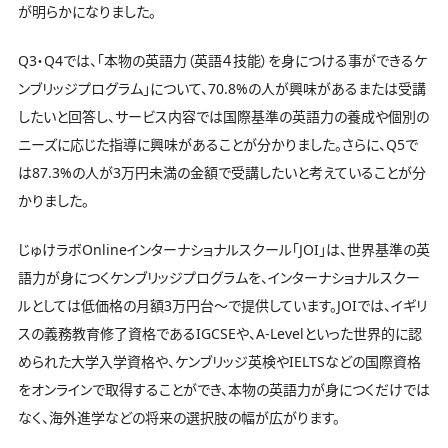
が明らかになりました。
Q3・Q4では、「本物の英語力（英語４技能）を身につける事ができるケ
ンブリッジプログラム」について、70.8%の人が興味があるまたは受講
したいと回答し、サービス内容では国際基準の英語力の養成や個別の
ニーズに応じた指導に興味があることが分かりました。さらに、Q5で
は87.3%の人が3万円未満の金額で受講したいと考えていることが分
かりました。
じゅけラボOnlineインターナショナルスクール「JOI」は、世界基準の英
語力が身につくケンブリッジプログラムを、インターナショナルスクー
ルとしては低価格の月額3万円台～で提供しています。JOIでは、イギリ
スの義務教育修了資格であるIGCSEや、A-Levelといった世界的に認
められた大学入学資格や、ケンブリッジ英検やIELTSなどの国際資格
をオンラインで取得することができ、本物の英語力が身につくだけでは
なく、海外進学などの将来の選択肢の幅が広がります。