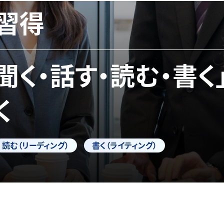
習得
「聞く・話す・読む・書く
く
読む（リーディング）
書く（ライティング）