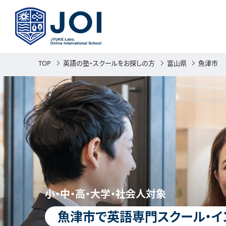
TOP
英語の塾・スクールをお探しの方
富山県
魚津市
小・中・高・大学・社会人対象
魚津市で英語専門スクール・イ