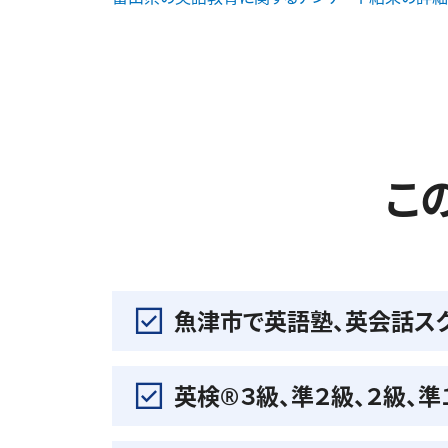
こ
魚津市で英語塾、英会話ス
英検®️３級、準２級、２級、