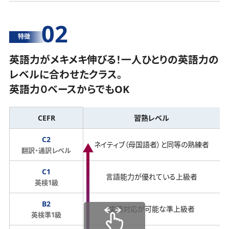
02
特徴
英語力がメキメキ伸びる！一人ひとりの英語力の
レベルに合わせたクラス。
英語力０ベースからでもOK
CEFR
習熟レベル
C2
ネイティブ（母国語者）と同等の熟練者
翻訳・通訳レベル
C1
言語能力が優れている上級者
英検1級
B2
実務対応が可能な準上級者
英検準1級