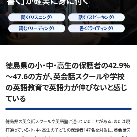
書く」
が確実に身に付く
聞く（リスニング）
話す（スピーキング）
読む（リーディング）
書く（ライティング）
徳島県の小・中・高生の保護者の42.9%
～47.6の方が、英会話スクールや学校
の英語教育で英語力が伸びないと感じ
ている
徳島県の英会話スクールや英語塾に通っていたことがある、または現
在通っている小・中・高生の子どもの保護者147名を対象に、英会話ス