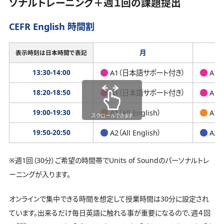
ソナルトレーニング＋週１回の課題提出
CEFR English 時間割
月
表示時刻は日本時間で表記
13:30-14:00
A1（日本語サポート付き）
A1
18:20-18:50
A1（日本語サポート付き）
A1
19:00-19:30
A1（All English）
A1（A
スクロールできます
19:50-20:50
A2（All English）
A2（A
※週1回（30分）ご希望の時間帯でUnits of Soundのパーソナルトレ
ーニングが入ります。
オンラインで集中できる時間を想定して授業時間は30分に設定され
ています。出来るだけ毎日英語に触れる事が重要になるので、週４回