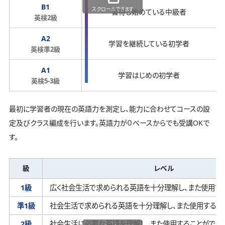
B1
スクロールできます
習得し始めている中級者
英検2級
A2
学習を継続している初学者
英検準2級
A1
学習はじめの初学者
英検5-3級
最初に学習者の現在の英語力を測定し、能力に合わせてコースの設
定及びクラス編成を行います。英語力が０ベースからでも受講OKで
す。
級
レベル
1級
広く社会生活で求められる英語を十分理解し、
また使用す
準1級
社会生活で求められる英語を十分理解し、
また使用するこ
2級
社会生活に必要な英語を理解し、
また使用することができ