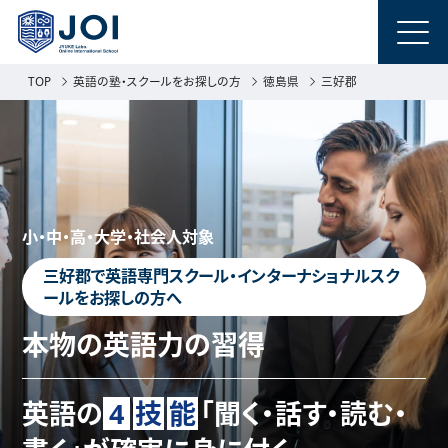
TOP
英語の塾・スクールをお探しの方
徳島県
三好郡
小・中・高・大学・社会人対象
三好郡で英語専門スクール・インターナショナルスク
ールをお探しの方へ
本物の英語力の習得
英語の
4
技
能
「聞く・話す・読む・