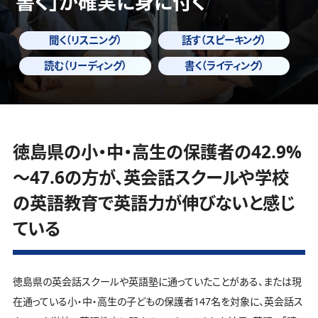
書く」
が確実に身に付く
聞く（リスニング）
話す（スピーキング）
読む（リーディング）
書く（ライティング）
徳島県の小・中・高生の保護者の42.9%
～47.6の方が、英会話スクールや学校
の英語教育で英語力が伸びないと感じ
ている
徳島県の英会話スクールや英語塾に通っていたことがある、または現
在通っている小・中・高生の子どもの保護者147名を対象に、英会話ス