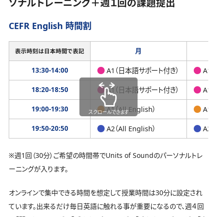
ソナルトレーニング＋週１回の課題提出
CEFR English 時間割
月
表示時刻は日本時間で表記
13:30-14:00
A1（日本語サポート付き）
A1
18:20-18:50
A1（日本語サポート付き）
A1
19:00-19:30
A1（All English）
A1（A
スクロールできます
19:50-20:50
A2（All English）
A2（A
※週1回（30分）ご希望の時間帯でUnits of Soundのパーソナルトレ
ーニングが入ります。
オンラインで集中できる時間を想定して授業時間は30分に設定され
ています。出来るだけ毎日英語に触れる事が重要になるので、週４回