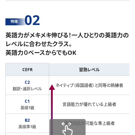
02
特徴
英語力がメキメキ伸びる！一人ひとりの英語力の
レベルに合わせたクラス。
英語力０ベースからでもOK
CEFR
習熟レベル
C2
ネイティブ（母国語者）と同等の熟練者
翻訳・通訳レベル
C1
言語能力が優れている上級者
英検1級
B2
実務対応が可能な準上級者
英検準1級