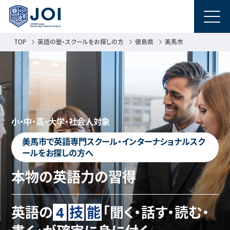
TOP
英語の塾・スクールをお探しの方
徳島県
美馬市
小・中・高・大学・社会人対象
美馬市で英語専門スクール・インターナショナルスク
ールをお探しの方へ
本物の英語力の習得
英語の
4
技
能
「聞く・話す・読む・