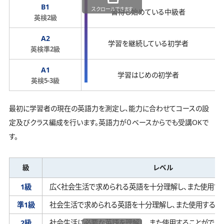
B1
スクロールできます
習得し始めている中級者
英検2級
A2
学習を継続している初学者
英検準2級
A1
学習はじめの初学者
英検5-3級
最初に学習者の現在の英語力を測定し、能力に合わせてコースの設
定及びクラス編成を行います。英語力が０ベースからでも受講OKで
す。
級
レベル
1級
広く社会生活で求められる英語を十分理解し、
また使用す
準1級
社会生活で求められる英語を十分理解し、
また使用するこ
2級
社会生活に必要な英語を理解し、
また使用することができ