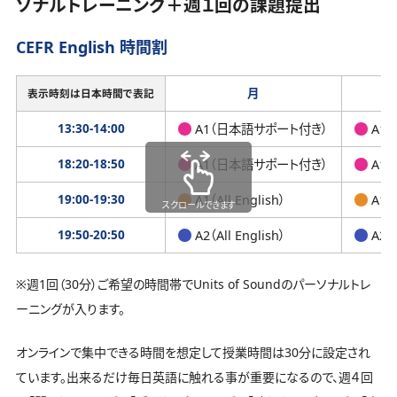
ソナルトレーニング＋週１回の課題提出
CEFR English 時間割
月
表示時刻は日本時間で表記
13:30-14:00
A1（日本語サポート付き）
A1
18:20-18:50
A1（日本語サポート付き）
A1
19:00-19:30
A1（All English）
A1（A
スクロールできます
19:50-20:50
A2（All English）
A2（A
※週1回（30分）ご希望の時間帯でUnits of Soundのパーソナルトレ
ーニングが入ります。
オンラインで集中できる時間を想定して授業時間は30分に設定され
ています。出来るだけ毎日英語に触れる事が重要になるので、週４回