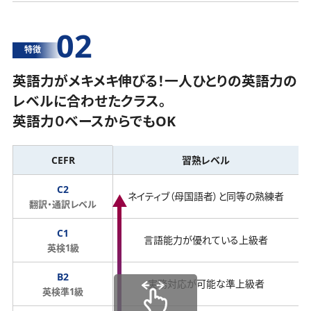
02
特徴
英語力がメキメキ伸びる！一人ひとりの英語力の
レベルに合わせたクラス。
英語力０ベースからでもOK
CEFR
習熟レベル
C2
ネイティブ（母国語者）と同等の熟練者
翻訳・通訳レベル
C1
言語能力が優れている上級者
英検1級
B2
実務対応が可能な準上級者
英検準1級