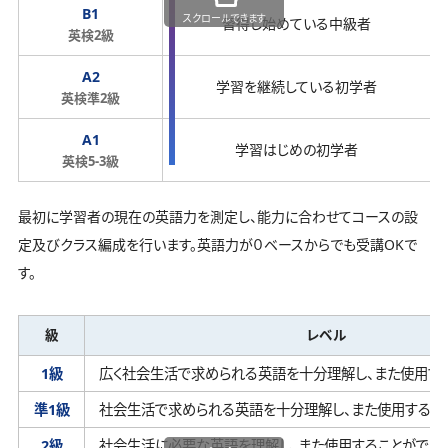
B1
スクロールできます
習得し始めている中級者
英検2級
A2
学習を継続している初学者
英検準2級
A1
学習はじめの初学者
英検5-3級
最初に学習者の現在の英語力を測定し、能力に合わせてコースの設
定及びクラス編成を行います。英語力が０ベースからでも受講OKで
す。
級
レベル
1級
広く社会生活で求められる英語を十分理解し、
また使用す
準1級
社会生活で求められる英語を十分理解し、
また使用するこ
2級
社会生活に必要な英語を理解し、
また使用することができ