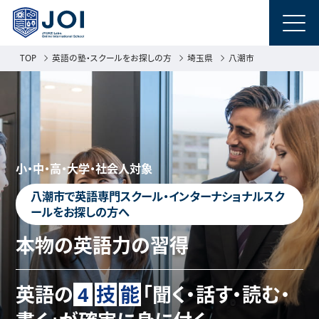
TOP
英語の塾・スクールをお探しの方
埼玉県
八潮市
小・中・高・大学・社会人対象
八潮市で英語専門スクール・インターナショナルスク
ールをお探しの方へ
本物の英語力の習得
英語の
4
技
能
「聞く・話す・読む・