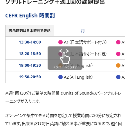
ソナルトレーニング＋週１回の課題提出
CEFR English 時間割
月
表示時刻は日本時間で表記
13:30-14:00
A1（日本語サポート付き）
A1
18:20-18:50
A1（日本語サポート付き）
A1
19:00-19:30
A1（All English）
A1（A
スクロールできます
19:50-20:50
A2（All English）
A2（A
※週1回（30分）ご希望の時間帯でUnits of Soundのパーソナルトレ
ーニングが入ります。
オンラインで集中できる時間を想定して授業時間は30分に設定され
ています。出来るだけ毎日英語に触れる事が重要になるので、週４回