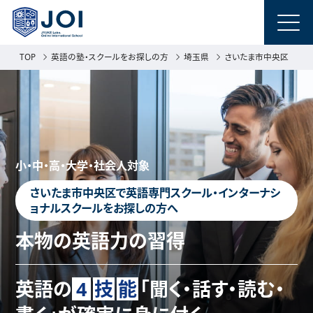
TOP
英語の塾・スクールをお探しの方
埼玉県
さいたま市中央区
小・中・高・大学・社会人対象
さいたま市中央区で英語専門スクール・インターナシ
ョナルスクールをお探しの方へ
本物の英語力の習得
英語の
4
技
能
「聞く・話す・読む・