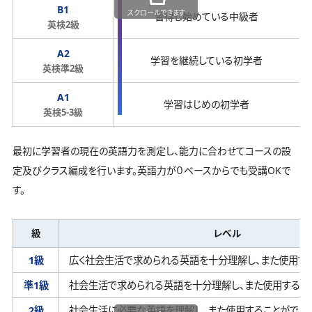
B1
スクロールできます
習得し始めている中級者
英検2級
A2
学習を継続している初学者
英検準2級
A1
学習はじめの初学者
英検5-3級
最初に学習者の現在の英語力を測定し、能力に合わせてコースの設
定及びクラス編成を行います。英語力が０ベースからでも受講OKで
す。
級
レベル
1級
広く社会生活で求められる英語を十分理解し、
また使用す
準1級
社会生活で求められる英語を十分理解し、
また使用するこ
2級
社会生活に必要な英語を理解し、
また使用することができ