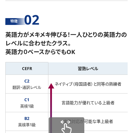
02
特徴
英語力がメキメキ伸びる！一人ひとりの英語力の
レベルに合わせたクラス。
英語力０ベースからでもOK
CEFR
習熟レベル
C2
ネイティブ（母国語者）と同等の熟練者
翻訳・通訳レベル
C1
言語能力が優れている上級者
英検1級
B2
実務対応が可能な準上級者
英検準1級