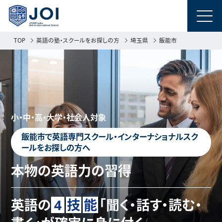
TOP
英語の塾・スクールをお探しの方
埼玉県
飯能市
小・中・高・大学・社会人対象
飯能市で英語専門スクール・インターナショナルスク
ールをお探しの方へ
本物の英語力の習得
英語の
4
技
能
「聞く・話す・読む・