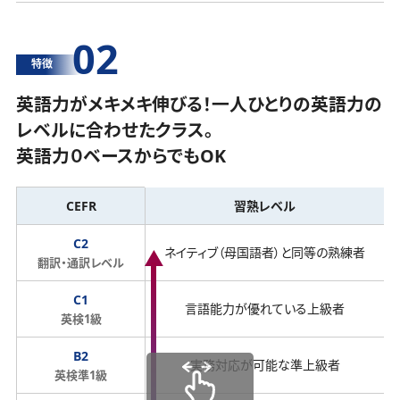
02
特徴
英語力がメキメキ伸びる！一人ひとりの英語力の
レベルに合わせたクラス。
英語力０ベースからでもOK
CEFR
習熟レベル
C2
ネイティブ（母国語者）と同等の熟練者
翻訳・通訳レベル
C1
言語能力が優れている上級者
英検1級
B2
実務対応が可能な準上級者
英検準1級