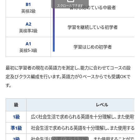
B1
スクロールできます
習得し始めている中級者
英検2級
A2
学習を継続している初学者
英検準2級
A1
学習はじめの初学者
英検5-3級
最初に学習者の現在の英語力を測定し、能力に合わせてコースの設
定及びクラス編成を行います。英語力が０ベースからでも受講OKで
す。
級
レベル
1級
広く社会生活で求められる英語を十分理解し、
また使用す
準1級
社会生活で求められる英語を十分理解し、
また使用するこ
2級
社会生活に必要な英語を理解し、
また使用することができ