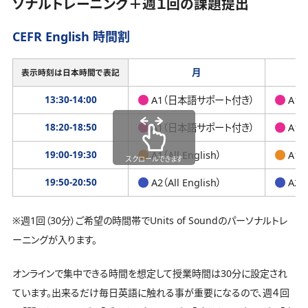
ソナルトレーニング＋週１回の課題提出
CEFR English 時間割
月
表示時刻は日本時間で表記
13:30-14:00
A1（日本語サポート付き）
A1
18:20-18:50
A1（日本語サポート付き）
A1
19:00-19:30
A1（All English）
A1（A
スクロールできます
19:50-20:50
A2（All English）
A2（A
※週1回（30分）ご希望の時間帯でUnits of Soundのパーソナルトレ
ーニングが入ります。
オンラインで集中できる時間を想定して授業時間は30分に設定され
ています。出来るだけ毎日英語に触れる事が重要になるので、週４回