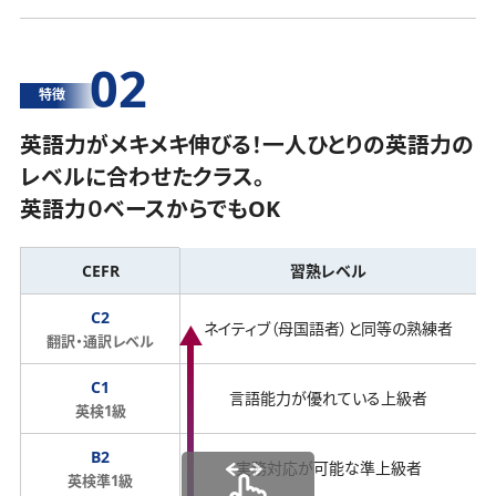
02
特徴
英語力がメキメキ伸びる！一人ひとりの英語力の
レベルに合わせたクラス。
英語力０ベースからでもOK
CEFR
習熟レベル
C2
ネイティブ（母国語者）と同等の熟練者
翻訳・通訳レベル
C1
言語能力が優れている上級者
英検1級
B2
実務対応が可能な準上級者
英検準1級