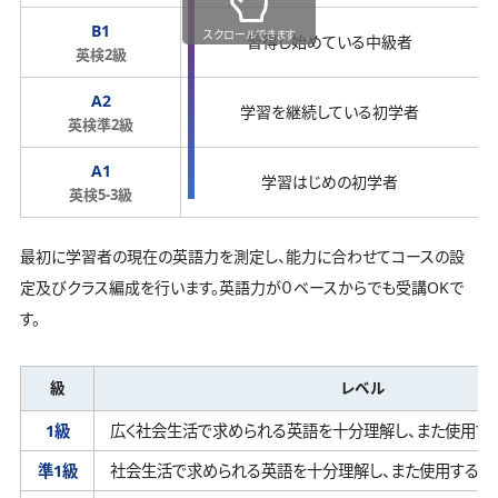
B1
スクロールできます
習得し始めている中級者
英検2級
A2
学習を継続している初学者
英検準2級
A1
学習はじめの初学者
英検5-3級
最初に学習者の現在の英語力を測定し、能力に合わせてコースの設
定及びクラス編成を行います。英語力が０ベースからでも受講OKで
す。
級
レベル
1級
広く社会生活で求められる英語を十分理解し、
また使用す
準1級
社会生活で求められる英語を十分理解し、
また使用するこ