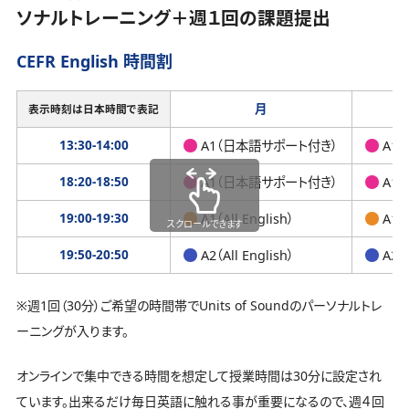
ソナルトレーニング＋週１回の課題提出
CEFR English 時間割
月
表示時刻は日本時間で表記
13:30-14:00
A1（日本語サポート付き）
A1
18:20-18:50
A1（日本語サポート付き）
A1
19:00-19:30
A1（All English）
A1（A
スクロールできます
19:50-20:50
A2（All English）
A2（A
※週1回（30分）ご希望の時間帯でUnits of Soundのパーソナルトレ
ーニングが入ります。
オンラインで集中できる時間を想定して授業時間は30分に設定され
ています。出来るだけ毎日英語に触れる事が重要になるので、週４回