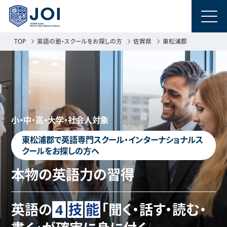
TOP
英語の塾・スクールをお探しの方
佐賀県
東松浦郡
小・中・高・大学・社会人対象
東松浦郡で英語専門スクール・インターナショナルス
クールをお探しの方へ
本物の英語力の習得
英語の
4
技
能
「聞く・話す・読む・