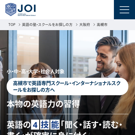
TOP
英語の塾・スクールをお探しの方
大阪府
高槻市
小・中・高・大学・社会人対象
高槻市で英語専門スクール・インターナショナルスク
ールをお探しの方へ
本物の英語力の習得
英語の
4
技
能
「聞く・話す・読む・