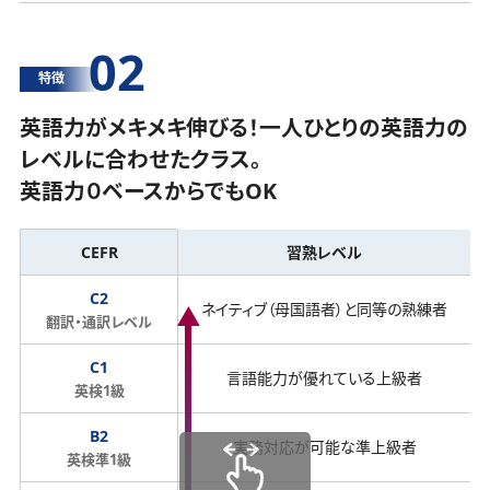
02
特徴
英語力がメキメキ伸びる！一人ひとりの英語力の
レベルに合わせたクラス。
英語力０ベースからでもOK
CEFR
習熟レベル
C2
ネイティブ（母国語者）と同等の熟練者
翻訳・通訳レベル
C1
言語能力が優れている上級者
英検1級
B2
実務対応が可能な準上級者
英検準1級