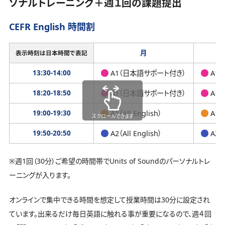
ソナルトレーニング＋週１回の課題提出
CEFR English 時間割
月
表示時刻は日本時間で表記
13:30-14:00
A1（日本語サポート付き）
A1
18:20-18:50
A1（日本語サポート付き）
A1
19:00-19:30
A1（All English）
A1（A
スクロールできます
19:50-20:50
A2（All English）
A2（A
※週1回（30分）ご希望の時間帯でUnits of Soundのパーソナルトレ
ーニングが入ります。
オンラインで集中できる時間を想定して授業時間は30分に設定され
ています。出来るだけ毎日英語に触れる事が重要になるので、週４回