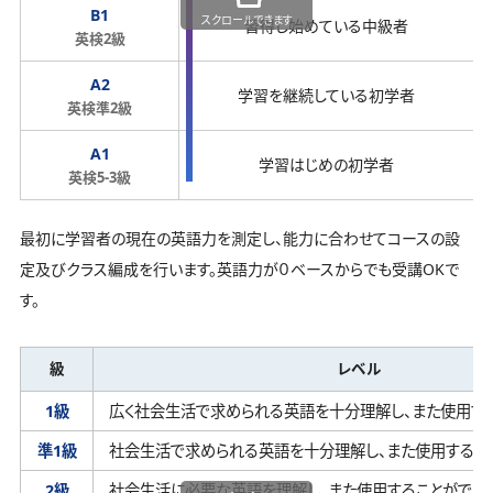
B1
スクロールできます
習得し始めている中級者
英検2級
A2
学習を継続している初学者
英検準2級
A1
学習はじめの初学者
英検5-3級
最初に学習者の現在の英語力を測定し、能力に合わせてコースの設
定及びクラス編成を行います。英語力が０ベースからでも受講OKで
す。
級
レベル
1級
広く社会生活で求められる英語を十分理解し、
また使用す
準1級
社会生活で求められる英語を十分理解し、
また使用するこ
2級
社会生活に必要な英語を理解し、
また使用することができ