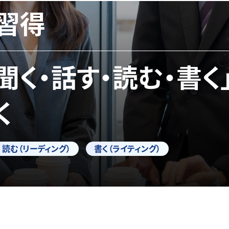
習得
「聞く・話す・読む・書く
く
読む（リーディング）
書く（ライティング）