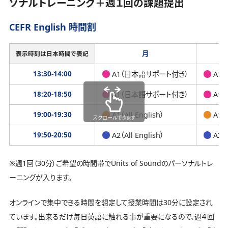
ソナルトレーニング＋週１回の課題提出
CEFR English 時間割
月
表示時刻は日本時間で表記
13:30-14:00
A1（日本語サポート付き）
A1
18:20-18:50
A1（日本語サポート付き）
A1
19:00-19:30
A1（All English）
A1（A
スクロールできます
19:50-20:50
A2（All English）
A2（A
※週1回（30分）ご希望の時間帯でUnits of Soundのパーソナルトレ
ーニングが入ります。
オンラインで集中できる時間を想定して授業時間は30分に設定され
ています。出来るだけ毎日英語に触れる事が重要になるので、週４回