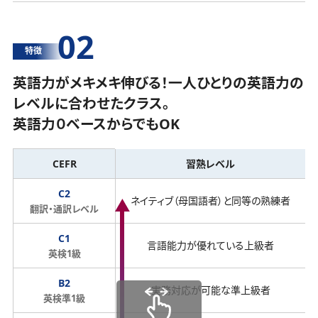
02
特徴
英語力がメキメキ伸びる！一人ひとりの英語力の
レベルに合わせたクラス。
英語力０ベースからでもOK
CEFR
習熟レベル
C2
ネイティブ（母国語者）と同等の熟練者
翻訳・通訳レベル
C1
言語能力が優れている上級者
英検1級
B2
実務対応が可能な準上級者
英検準1級