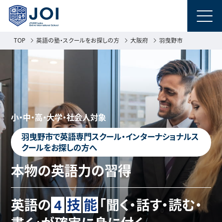
TOP
英語の塾・スクールをお探しの方
大阪府
羽曳野市
小・中・高・大学・社会人対象
羽曳野市で英語専門スクール・インターナショナルス
クールをお探しの方へ
本物の英語力の習得
英語の
4
技
能
「聞く・話す・読む・