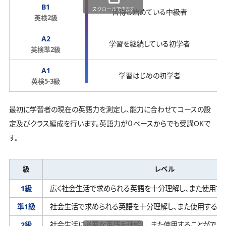
B1
スクロールできます
習得し始めている中級者
英検2級
A2
学習を継続している初学者
英検準2級
A1
学習はじめの初学者
英検5-3級
最初に学習者の現在の英語力を測定し、能力に合わせてコースの設
定及びクラス編成を行います。英語力が０ベースからでも受講OKで
す。
級
レベル
1級
広く社会生活で求められる英語を十分理解し、
また使用す
準1級
社会生活で求められる英語を十分理解し、
また使用するこ
2級
社会生活に必要な英語を理解し、
また使用することができ