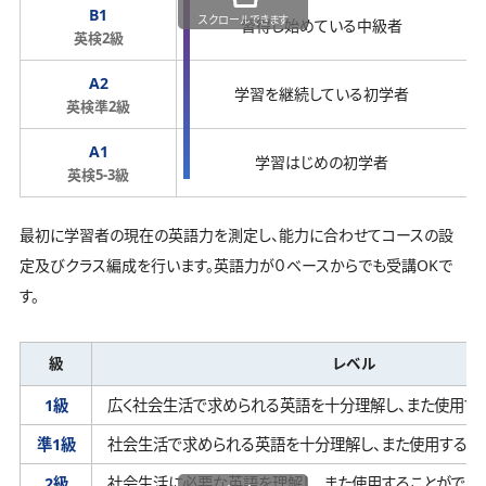
B1
スクロールできます
習得し始めている中級者
英検2級
A2
学習を継続している初学者
英検準2級
A1
学習はじめの初学者
英検5-3級
最初に学習者の現在の英語力を測定し、能力に合わせてコースの設
定及びクラス編成を行います。英語力が０ベースからでも受講OKで
す。
級
レベル
1級
広く社会生活で求められる英語を十分理解し、
また使用す
準1級
社会生活で求められる英語を十分理解し、
また使用するこ
2級
社会生活に必要な英語を理解し、
また使用することができ