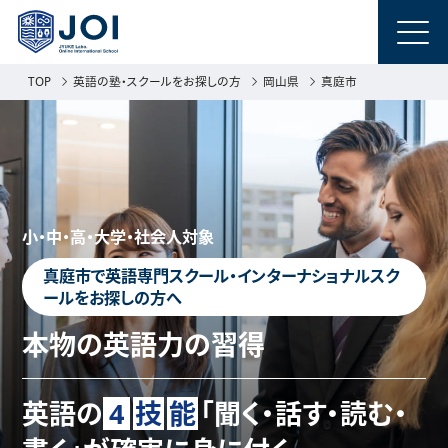
TOP
英語の塾・スクールをお探しの方
岡山県
真庭市
小・中・高・大学・社会人対象
真庭市で英語専門スクール・インターナショナルスク
ールをお探しの方へ
本物の英語力の習得
英語の
4
技
能
「聞く・話す・読む・