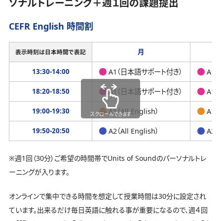
ソナルトレーニング＋週１回の課題提出
CEFR English 時間割
月
表示時刻は日本時間で表記
13:30-14:00
A1（日本語サポート付き）
A1
18:20-18:50
A1（日本語サポート付き）
A1
19:00-19:30
A1（All English）
A1（A
スクロールできます
19:50-20:50
A2（All English）
A2（A
※週1回（30分）ご希望の時間帯でUnits of Soundのパーソナルトレ
ーニングが入ります。
オンラインで集中できる時間を想定して授業時間は30分に設定され
ています。出来るだけ毎日英語に触れる事が重要になるので、週４回