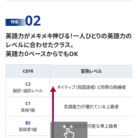
02
特徴
英語力がメキメキ伸びる！一人ひとりの英語力の
レベルに合わせたクラス。
英語力０ベースからでもOK
CEFR
習熟レベル
C2
ネイティブ（母国語者）と同等の熟練者
翻訳・通訳レベル
C1
言語能力が優れている上級者
英検1級
B2
実務対応が可能な準上級者
英検準1級