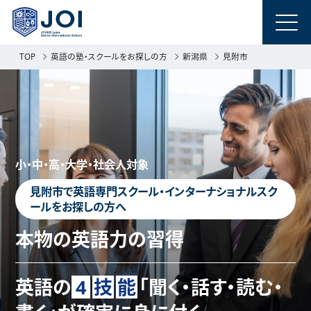
TOP
英語の塾・スクールをお探しの方
新潟県
見附市
小・中・高・大学・社会人対象
見附市で英語専門スクール・インターナショナルスク
ールをお探しの方へ
本物の英語力の習得
英語の
4
技
能
「聞く・話す・読む・