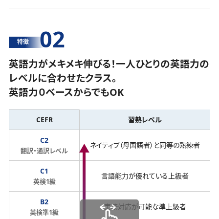
02
特徴
英語力がメキメキ伸びる！一人ひとりの英語力の
レベルに合わせたクラス。
英語力０ベースからでもOK
CEFR
習熟レベル
C2
ネイティブ（母国語者）と同等の熟練者
翻訳・通訳レベル
C1
言語能力が優れている上級者
英検1級
B2
実務対応が可能な準上級者
英検準1級