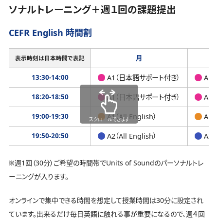
ソナルトレーニング＋週１回の課題提出
CEFR English 時間割
月
表示時刻は日本時間で表記
13:30-14:00
A1（日本語サポート付き）
A1
18:20-18:50
A1（日本語サポート付き）
A1
19:00-19:30
A1（All English）
A1（A
スクロールできます
19:50-20:50
A2（All English）
A2（A
※週1回（30分）ご希望の時間帯でUnits of Soundのパーソナルトレ
ーニングが入ります。
オンラインで集中できる時間を想定して授業時間は30分に設定され
ています。出来るだけ毎日英語に触れる事が重要になるので、週４回