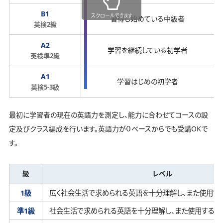
B1
スクロールできます
習得し始めている中級者
英検2級
A2
学習を継続している初学者
英検準2級
A1
学習はじめの初学者
英検5-3級
最初に学習者の現在の英語力を測定し、能力に合わせてコースの設
定及びクラス編成を行います。英語力が０ベースからでも受講OKで
す。
級
レベル
1級
広く社会生活で求められる英語を十分理解し、
また使用す
準1級
社会生活で求められる英語を十分理解し、
また使用するこ