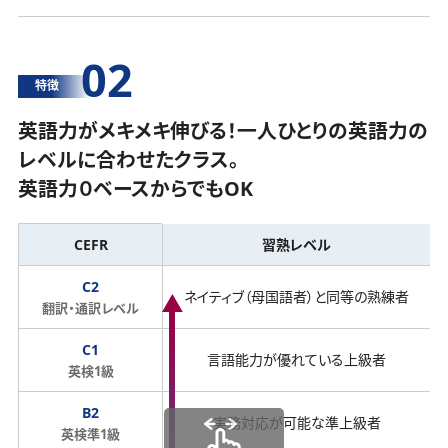
02
特徴
英語力がメキメキ伸びる！一人ひとりの英語力の
レベルに合わせたクラス。
英語力０ベースからでもOK
CEFR
習熟レベル
C2
ネイティブ（母国語者）と同等の熟練者
翻訳・通訳レベル
C1
言語能力が優れている上級者
英検1級
B2
実務対応が可能な準上級者
英検準1級