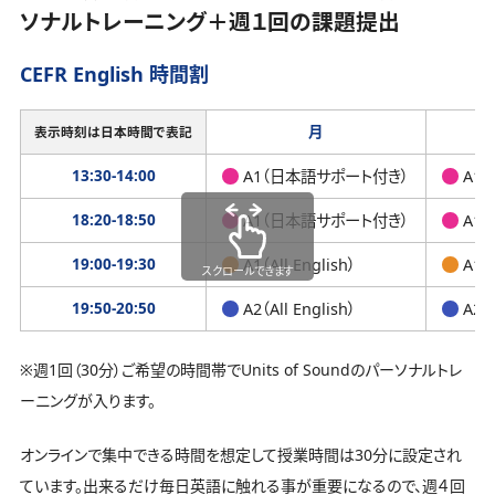
ソナルトレーニング＋週１回の課題提出
CEFR English 時間割
月
表示時刻は日本時間で表記
13:30-14:00
A1（日本語サポート付き）
A1
18:20-18:50
A1（日本語サポート付き）
A1
19:00-19:30
A1（All English）
A1（A
スクロールできます
19:50-20:50
A2（All English）
A2（A
※週1回（30分）ご希望の時間帯でUnits of Soundのパーソナルトレ
ーニングが入ります。
オンラインで集中できる時間を想定して授業時間は30分に設定され
ています。出来るだけ毎日英語に触れる事が重要になるので、週４回