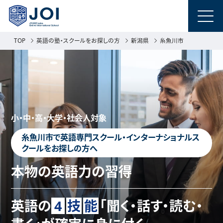
TOP
英語の塾・スクールをお探しの方
新潟県
糸魚川市
小・中・高・大学・社会人対象
糸魚川市で英語専門スクール・インターナショナルス
クールをお探しの方へ
本物の英語力の習得
英語の
4
技
能
「聞く・話す・読む・