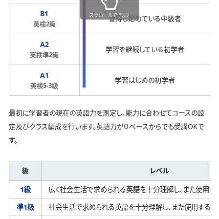
B1
スクロールできます
習得し始めている中級者
英検2級
A2
学習を継続している初学者
英検準2級
A1
学習はじめの初学者
英検5-3級
最初に学習者の現在の英語力を測定し、能力に合わせてコースの設
定及びクラス編成を行います。英語力が０ベースからでも受講OKで
す。
級
レベル
1級
広く社会生活で求められる英語を十分理解し、
また使用す
準1級
社会生活で求められる英語を十分理解し、
また使用するこ