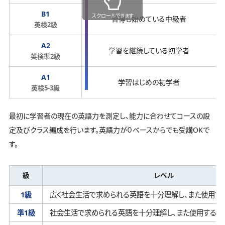
B1
スクロールできます
習得し始めている中級者
英検2級
A2
学習を継続している初学者
英検準2級
A1
学習はじめの初学者
英検5-3級
最初に学習者の現在の英語力を測定し、能力に合わせてコースの設
定及びクラス編成を行います。英語力が０ベースからでも受講OKで
す。
級
レベル
1級
広く社会生活で求められる英語を十分理解し、
また使用す
準1級
社会生活で求められる英語を十分理解し、
また使用するこ