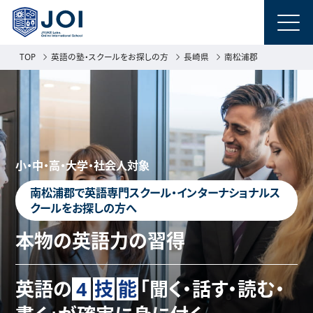
TOP
英語の塾・スクールをお探しの方
長崎県
南松浦郡
小・中・高・大学・社会人対象
南松浦郡で英語専門スクール・インターナショナルス
クールをお探しの方へ
本物の英語力の習得
英語の
4
技
能
「聞く・話す・読む・