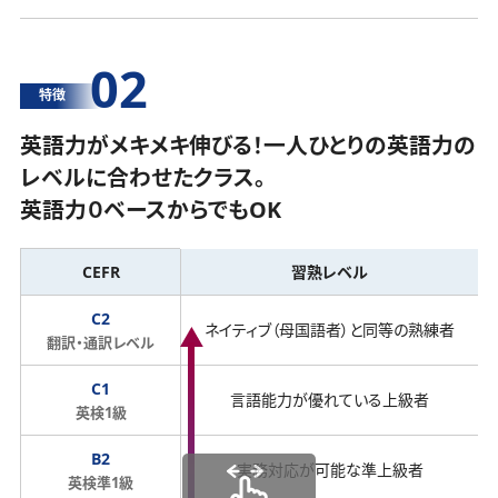
02
特徴
英語力がメキメキ伸びる！一人ひとりの英語力の
レベルに合わせたクラス。
英語力０ベースからでもOK
CEFR
習熟レベル
C2
ネイティブ（母国語者）と同等の熟練者
翻訳・通訳レベル
C1
言語能力が優れている上級者
英検1級
B2
実務対応が可能な準上級者
英検準1級