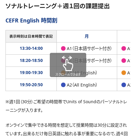
ソナルトレーニング＋週１回の課題提出
CEFR English 時間割
月
表示時刻は日本時間で表記
13:30-14:00
A1（日本語サポート付き）
A1
18:20-18:50
A1（日本語サポート付き）
A1
19:00-19:30
A1（All English）
A1（A
スクロールできます
19:50-20:50
A2（All English）
A2（A
※週1回（30分）ご希望の時間帯でUnits of Soundのパーソナルトレ
ーニングが入ります。
オンラインで集中できる時間を想定して授業時間は30分に設定され
ています。出来るだけ毎日英語に触れる事が重要になるので、週４回