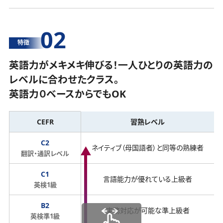
02
特徴
英語力がメキメキ伸びる！一人ひとりの英語力の
レベルに合わせたクラス。
英語力０ベースからでもOK
CEFR
習熟レベル
C2
ネイティブ（母国語者）と同等の熟練者
翻訳・通訳レベル
C1
言語能力が優れている上級者
英検1級
B2
実務対応が可能な準上級者
英検準1級