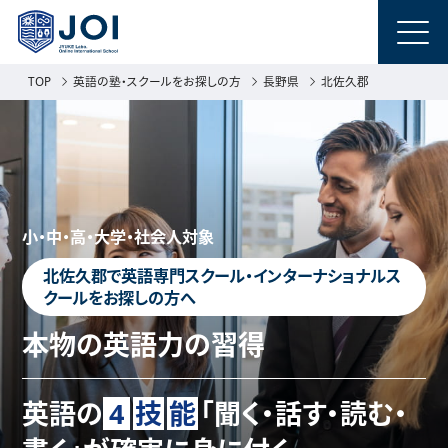
TOP
英語の塾・スクールをお探しの方
長野県
北佐久郡
小・中・高・大学・社会人対象
北佐久郡で英語専門スクール・インターナショナルス
クールをお探しの方へ
本物の英語力の習得
英語の
4
技
能
「聞く・話す・読む・