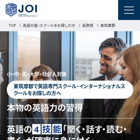
TOP
英語の塾・スクールをお探しの方
長野県
東筑摩郡
小・中・高・大学・社会人対象
東筑摩郡で英語専門スクール・インターナショナルス
クールをお探しの方へ
本物の英語力の習得
英語の
4
技
能
「聞く・話す・読む・