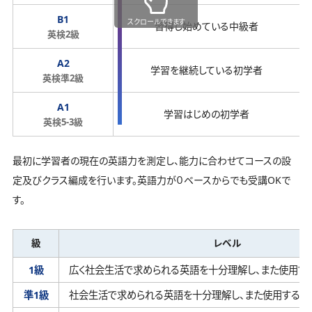
B1
スクロールできます
習得し始めている中級者
英検2級
A2
学習を継続している初学者
英検準2級
A1
学習はじめの初学者
英検5-3級
最初に学習者の現在の英語力を測定し、能力に合わせてコースの設
定及びクラス編成を行います。英語力が０ベースからでも受講OKで
す。
級
レベル
1級
広く社会生活で求められる英語を十分理解し、
また使用す
準1級
社会生活で求められる英語を十分理解し、
また使用するこ