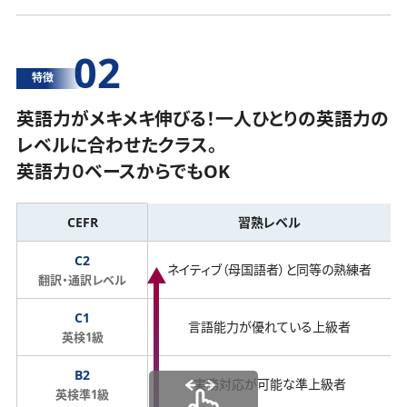
02
特徴
英語力がメキメキ伸びる！一人ひとりの英語力の
レベルに合わせたクラス。
英語力０ベースからでもOK
CEFR
習熟レベル
C2
ネイティブ（母国語者）と同等の熟練者
翻訳・通訳レベル
C1
言語能力が優れている上級者
英検1級
B2
実務対応が可能な準上級者
英検準1級