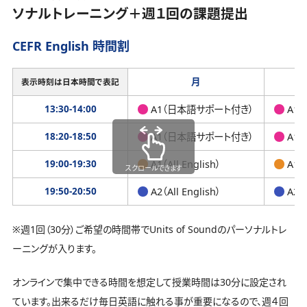
ソナルトレーニング＋週１回の課題提出
CEFR English 時間割
月
表示時刻は日本時間で表記
13:30-14:00
A1（日本語サポート付き）
A1
18:20-18:50
A1（日本語サポート付き）
A1
19:00-19:30
A1（All English）
A1（A
スクロールできます
19:50-20:50
A2（All English）
A2（A
※週1回（30分）ご希望の時間帯でUnits of Soundのパーソナルトレ
ーニングが入ります。
オンラインで集中できる時間を想定して授業時間は30分に設定され
ています。出来るだけ毎日英語に触れる事が重要になるので、週４回