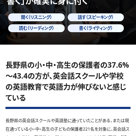
書く」
が確実に身に付く
聞く（リスニング）
話す（スピーキング）
読む（リーディング）
書く（ライティング）
長野県の小・中・高生の保護者の37.6%
～43.4の方が、英会話スクールや学校
の英語教育で英語力が伸びないと感じ
ている
長野県の英会話スクールや英語塾に通っていたことがある、または現
在通っている小・中・高生の子どもの保護者221名を対象に、英会話ス