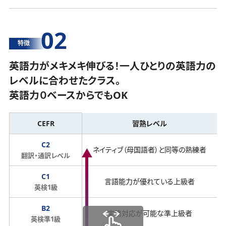
02
特徴
英語力がメキメキ伸びる！一人ひとりの英語力の
レベルに合わせたクラス。
英語力０ベースからでもOK
CEFR
習熟レベル
C2
ネイティブ（母国語者）と同等の熟練者
翻訳・通訳レベル
C1
言語能力が優れている上級者
英検1級
B2
実務対応が可能な準上級者
英検準1級