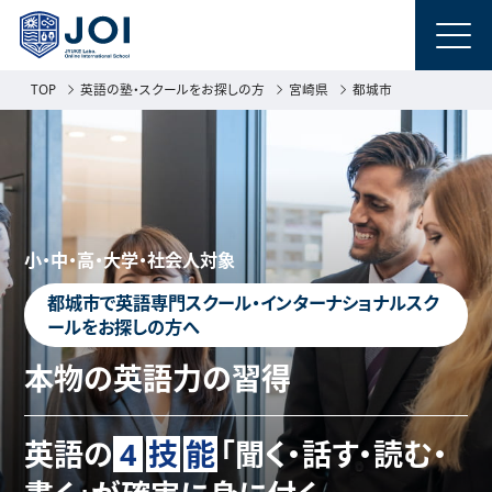
TOP
英語の塾・スクールをお探しの方
宮崎県
都城市
小・中・高・大学・社会人対象
都城市で英語専門スクール・インターナショナルスク
ールをお探しの方へ
本物の英語力の習得
英語の
4
技
能
「聞く・話す・読む・