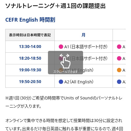
ソナルトレーニング＋週１回の課題提出
CEFR English 時間割
月
表示時刻は日本時間で表記
13:30-14:00
A1（日本語サポート付き）
A1
18:20-18:50
A1（日本語サポート付き）
A1
19:00-19:30
A1（All English）
A1（A
スクロールできます
19:50-20:50
A2（All English）
A2（A
※週1回（30分）ご希望の時間帯でUnits of Soundのパーソナルトレ
ーニングが入ります。
オンラインで集中できる時間を想定して授業時間は30分に設定され
ています。出来るだけ毎日英語に触れる事が重要になるので、週４回