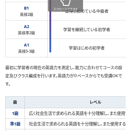
B1
スクロールできます
習得し始めている中級者
英検2級
A2
学習を継続している初学者
英検準2級
A1
学習はじめの初学者
英検5-3級
最初に学習者の現在の英語力を測定し、能力に合わせてコースの設
定及びクラス編成を行います。英語力が０ベースからでも受講OKで
す。
級
レベル
1級
広く社会生活で求められる英語を十分理解し、
また使用す
準1級
社会生活で求められる英語を十分理解し、
また使用するこ