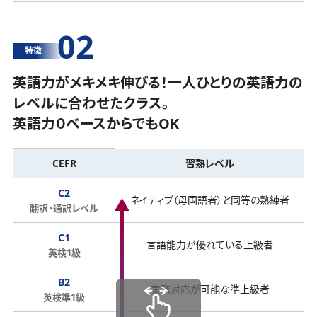
02
特徴
英語力がメキメキ伸びる！一人ひとりの英語力の
レベルに合わせたクラス。
英語力０ベースからでもOK
CEFR
習熟レベル
C2
ネイティブ（母国語者）と同等の熟練者
翻訳・通訳レベル
C1
言語能力が優れている上級者
英検1級
B2
実務対応が可能な準上級者
英検準1級