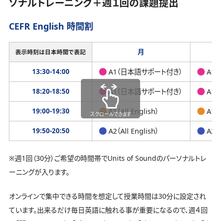
ソナルトレーニング＋週１回の課題提出
CEFR English 時間割
月
表示時刻は日本時間で表記
13:30-14:00
A1（日本語サポート付き）
A1
18:20-18:50
A1（日本語サポート付き）
A1
19:00-19:30
A1（All English）
A1（A
スクロールできます
19:50-20:50
A2（All English）
A2（A
※週1回（30分）ご希望の時間帯でUnits of Soundのパーソナルトレ
ーニングが入ります。
オンラインで集中できる時間を想定して授業時間は30分に設定され
ています。出来るだけ毎日英語に触れる事が重要になるので、週４回