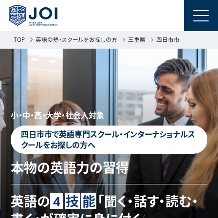
TOP
英語の塾・スクールをお探しの方
三重県
四日市市
小・中・高・大学・社会人対象
四日市市で英語専門スクール・インターナショナルス
クールをお探しの方へ
本物の英語力の習得
英語の
4
技
能
「聞く・話す・読む・