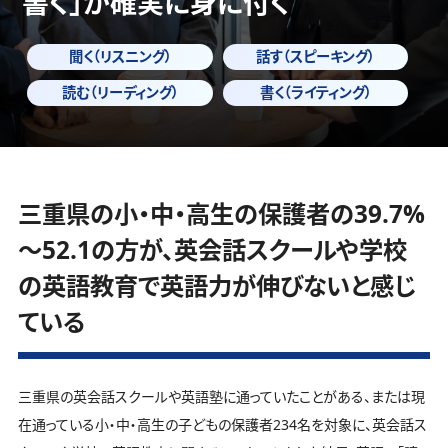
書く」
が確実に身に付く
聞く（リスニング）
話す（スピーキング）
読む（リーディング）
書く（ライティング）
三重県の小・中・高生の保護者の39.7%
～52.1の方が、英会話スクールや学校
の英語教育で英語力が伸びないと感じ
ている
三重県の英会話スクールや英語塾に通っていたことがある、または現
在通っている小・中・高生の子どもの保護者234名を対象に、英会話ス