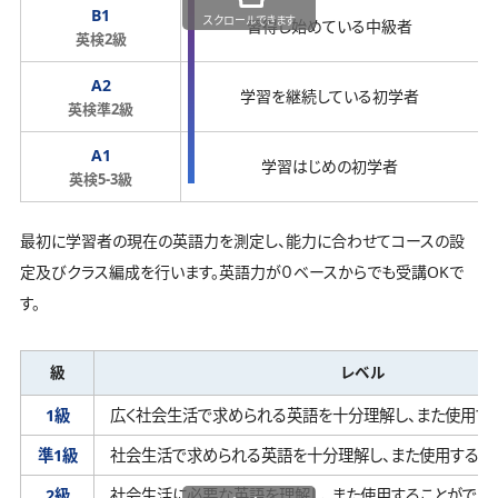
B1
スクロールできます
習得し始めている中級者
英検2級
A2
学習を継続している初学者
英検準2級
A1
学習はじめの初学者
英検5-3級
最初に学習者の現在の英語力を測定し、能力に合わせてコースの設
定及びクラス編成を行います。英語力が０ベースからでも受講OKで
す。
級
レベル
1級
広く社会生活で求められる英語を十分理解し、
また使用す
準1級
社会生活で求められる英語を十分理解し、
また使用するこ
2級
社会生活に必要な英語を理解し、
また使用することができ