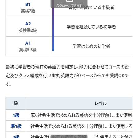
B1
スクロールできます
習得し始めている中級者
英検2級
A2
学習を継続している初学者
英検準2級
A1
学習はじめの初学者
英検5-3級
最初に学習者の現在の英語力を測定し、能力に合わせてコースの設
定及びクラス編成を行います。英語力が０ベースからでも受講OKで
す。
級
レベル
1級
広く社会生活で求められる英語を十分理解し、
また使用す
準1級
社会生活で求められる英語を十分理解し、
また使用するこ
2級
社会生活に必要な英語を理解し、
また使用することができ