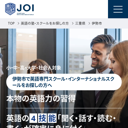
TOP
英語の塾・スクールをお探しの方
三重県
伊勢市
小・中・高・大学・社会人対象
伊勢市で英語専門スクール・インターナショナルスク
ールをお探しの方へ
本物の英語力の習得
英語の
4
技
能
「聞く・話す・読む・