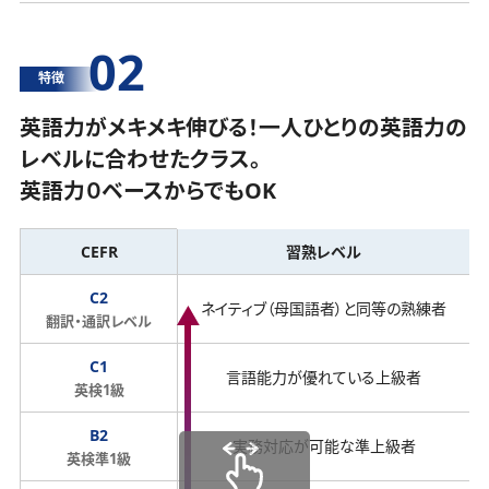
02
特徴
英語力がメキメキ伸びる！一人ひとりの英語力の
レベルに合わせたクラス。
英語力０ベースからでもOK
CEFR
習熟レベル
C2
ネイティブ（母国語者）と同等の熟練者
翻訳・通訳レベル
C1
言語能力が優れている上級者
英検1級
B2
実務対応が可能な準上級者
英検準1級