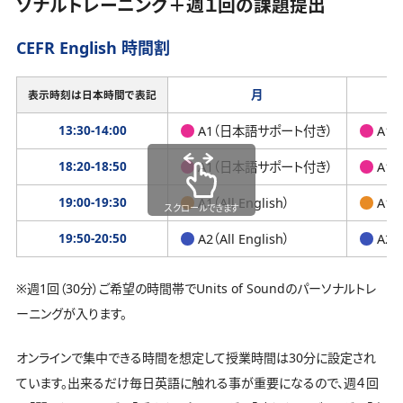
ソナルトレーニング＋週１回の課題提出
CEFR English 時間割
月
表示時刻は日本時間で表記
13:30-14:00
A1（日本語サポート付き）
A1
18:20-18:50
A1（日本語サポート付き）
A1
19:00-19:30
A1（All English）
A1（A
スクロールできます
19:50-20:50
A2（All English）
A2（A
※週1回（30分）ご希望の時間帯でUnits of Soundのパーソナルトレ
ーニングが入ります。
オンラインで集中できる時間を想定して授業時間は30分に設定され
ています。出来るだけ毎日英語に触れる事が重要になるので、週４回