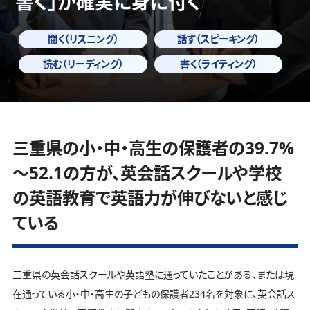
書く」
が確実に身に付く
聞く（リスニング）
話す（スピーキング）
読む（リーディング）
書く（ライティング）
三重県の小・中・高生の保護者の39.7%
～52.1の方が、英会話スクールや学校
の英語教育で英語力が伸びないと感じ
ている
三重県の英会話スクールや英語塾に通っていたことがある、または現
在通っている小・中・高生の子どもの保護者234名を対象に、英会話ス