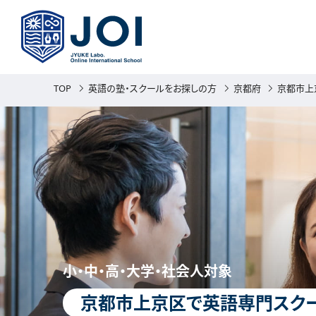
TOP
英語の塾・スクールをお探しの方
京都府
京都市上
小・中・高・大学・社会人対象
京都市上京区で英語専門スクー