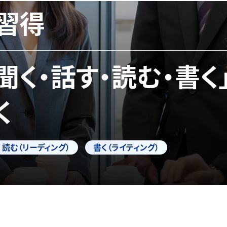
習得
「聞く・話す・読む・書く
く
読む（リーディング）
書く（ライティング）