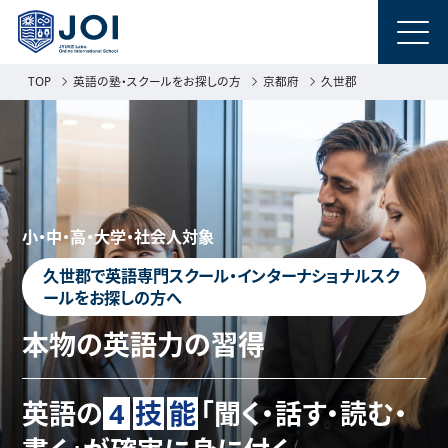
TOP
英語の塾・スクールをお探しの方
京都府
久世郡
小・中・高・大学・社会人対象
久世郡で英語専門スクール・インターナショナルスク
ールをお探しの方へ
本物の英語力の習得
英語の
4
技
能
「聞く・話す・読む・