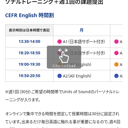
ソナルトレーニング＋週１回の課題提出
CEFR English 時間割
月
表示時刻は日本時間で表記
13:30-14:00
A1（日本語サポート付き）
A1
18:20-18:50
A1（日本語サポート付き）
A1
19:00-19:30
A1（All English）
A1（A
スクロールできます
19:50-20:50
A2（All English）
A2（A
※週1回（30分）ご希望の時間帯でUnits of Soundのパーソナルトレ
ーニングが入ります。
オンラインで集中できる時間を想定して授業時間は30分に設定され
ています。出来るだけ毎日英語に触れる事が重要になるので、週４回