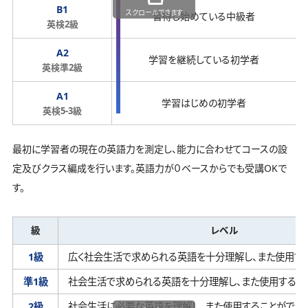
B1
スクロールできます
習得し始めている中級者
英検2級
A2
学習を継続している初学者
英検準2級
A1
学習はじめの初学者
英検5-3級
最初に学習者の現在の英語力を測定し、能力に合わせてコースの設
定及びクラス編成を行います。英語力が０ベースからでも受講OKで
す。
級
レベル
1級
広く社会生活で求められる英語を十分理解し、
また使用す
準1級
社会生活で求められる英語を十分理解し、
また使用するこ
2級
社会生活に必要な英語を理解し、
また使用することができ