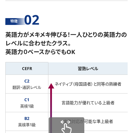
02
特徴
英語力がメキメキ伸びる！一人ひとりの英語力の
レベルに合わせたクラス。
英語力０ベースからでもOK
CEFR
習熟レベル
C2
ネイティブ（母国語者）と同等の熟練者
翻訳・通訳レベル
C1
言語能力が優れている上級者
英検1級
B2
実務対応が可能な準上級者
英検準1級