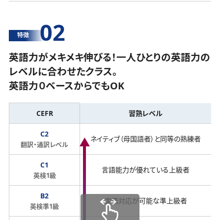
02
特徴
英語力がメキメキ伸びる！一人ひとりの英語力の
レベルに合わせたクラス。
英語力０ベースからでもOK
CEFR
習熟レベル
C2
ネイティブ（母国語者）と同等の熟練者
翻訳・通訳レベル
C1
言語能力が優れている上級者
英検1級
B2
実務対応が可能な準上級者
英検準1級