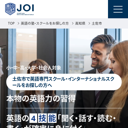
TOP
英語の塾・スクールをお探しの方
高知県
土佐市
小・中・高・大学・社会人対象
土佐市で英語専門スクール・インターナショナルスク
ールをお探しの方へ
本物の英語力の習得
英語の
4
技
能
「聞く・話す・読む・