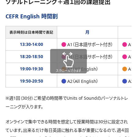
ソナルトレーニング＋週１回の課題提出
CEFR English 時間割
月
表示時刻は日本時間で表記
13:30-14:00
A1（日本語サポート付き）
A1
18:20-18:50
A1（日本語サポート付き）
A1
19:00-19:30
A1（All English）
A1（A
スクロールできます
19:50-20:50
A2（All English）
A2（A
※週1回（30分）ご希望の時間帯でUnits of Soundのパーソナルトレ
ーニングが入ります。
オンラインで集中できる時間を想定して授業時間は30分に設定され
ています。出来るだけ毎日英語に触れる事が重要になるので、週４回