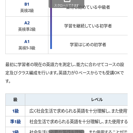
B1
スクロールできます
習得し始めている中級者
英検2級
A2
学習を継続している初学者
英検準2級
A1
学習はじめの初学者
英検5-3級
最初に学習者の現在の英語力を測定し、能力に合わせてコースの設
定及びクラス編成を行います。英語力が０ベースからでも受講OKで
す。
級
レベル
1級
広く社会生活で求められる英語を十分理解し、
また使用す
準1級
社会生活で求められる英語を十分理解し、
また使用するこ
2級
社会生活に必要な英語を理解し、
また使用することができ