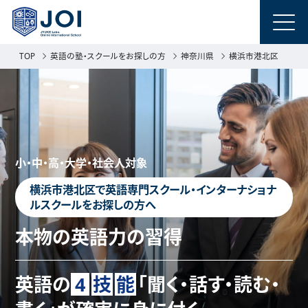
TOP
英語の塾・スクールをお探しの方
神奈川県
横浜市港北区
小・中・高・大学・社会人対象
横浜市港北区で英語専門スクール・インターナショナ
ルスクールをお探しの方へ
本物の英語力の習得
英語の
4
技
能
「聞く・話す・読む・