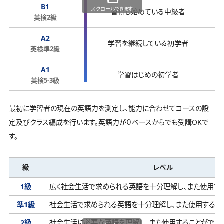
B1
スクロールできます
習得し始めている中級者
英検2級
A2
学習を継続している初学者
英検準2級
A1
学習はじめの初学者
英検5-3級
最初に学習者の現在の英語力を測定し、能力に合わせてコースの設
定及びクラス編成を行います。英語力が０ベースからでも受講OKで
す。
級
レベル
1級
広く社会生活で求められる英語を十分理解し、
また使用す
準1級
社会生活で求められる英語を十分理解し、
また使用するこ
2級
社会生活に必要な英語を理解し、
また使用することができ