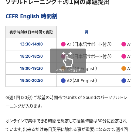
ソナルトレーニング＋週１回の課題提出
CEFR English 時間割
月
表示時刻は日本時間で表記
13:30-14:00
A1（日本語サポート付き）
A1
18:20-18:50
A1（日本語サポート付き）
A1
19:00-19:30
A1（All English）
A1（A
スクロールできます
19:50-20:50
A2（All English）
A2（A
※週1回（30分）ご希望の時間帯でUnits of Soundのパーソナルトレ
ーニングが入ります。
オンラインで集中できる時間を想定して授業時間は30分に設定され
ています。出来るだけ毎日英語に触れる事が重要になるので、週４回