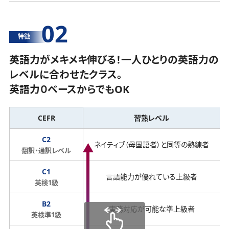
02
特徴
英語力がメキメキ伸びる！一人ひとりの英語力の
レベルに合わせたクラス。
英語力０ベースからでもOK
CEFR
習熟レベル
C2
ネイティブ（母国語者）と同等の熟練者
翻訳・通訳レベル
C1
言語能力が優れている上級者
英検1級
B2
実務対応が可能な準上級者
英検準1級