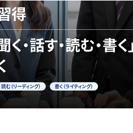
習得
「聞く・話す・読む・書く
く
読む（リーディング）
書く（ライティング）