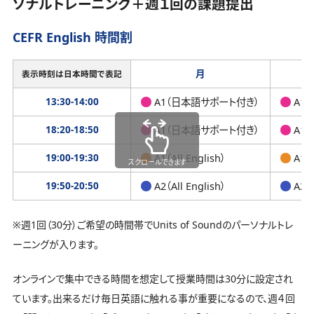
ソナルトレーニング＋週１回の課題提出
CEFR English 時間割
月
表示時刻は日本時間で表記
13:30-14:00
A1（日本語サポート付き）
A1
18:20-18:50
A1（日本語サポート付き）
A1
19:00-19:30
A1（All English）
A1（A
スクロールできます
19:50-20:50
A2（All English）
A2（A
※週1回（30分）ご希望の時間帯でUnits of Soundのパーソナルトレ
ーニングが入ります。
オンラインで集中できる時間を想定して授業時間は30分に設定され
ています。出来るだけ毎日英語に触れる事が重要になるので、週４回