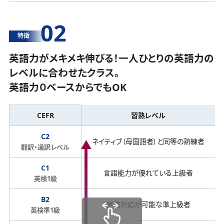
02
特徴
英語力がメキメキ伸びる！一人ひとりの英語力の
レベルに合わせたクラス。
英語力０ベースからでもOK
CEFR
習熟レベル
C2
ネイティブ（母国語者）と同等の熟練者
翻訳・通訳レベル
C1
言語能力が優れている上級者
英検1級
B2
実務対応が可能な準上級者
英検準1級