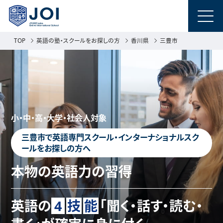
TOP
英語の塾・スクールをお探しの方
香川県
三豊市
小・中・高・大学・社会人対象
三豊市で英語専門スクール・インターナショナルスク
ールをお探しの方へ
本物の英語力の習得
英語の
4
技
能
「聞く・話す・読む・