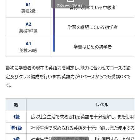
B1
スクロールできます
習得し始めている中級者
英検2級
A2
学習を継続している初学者
英検準2級
A1
学習はじめの初学者
英検5-3級
最初に学習者の現在の英語力を測定し、能力に合わせてコースの設
定及びクラス編成を行います。英語力が０ベースからでも受講OKで
す。
級
レベル
1級
広く社会生活で求められる英語を十分理解し、
また使用す
準1級
社会生活で求められる英語を十分理解し、
また使用するこ
2級
社会生活に必要な英語を理解し、
また使用することができ