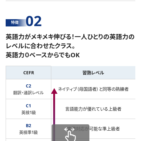
02
特徴
英語力がメキメキ伸びる！一人ひとりの英語力の
レベルに合わせたクラス。
英語力０ベースからでもOK
CEFR
習熟レベル
C2
ネイティブ（母国語者）と同等の熟練者
翻訳・通訳レベル
C1
言語能力が優れている上級者
英検1級
B2
実務対応が可能な準上級者
英検準1級