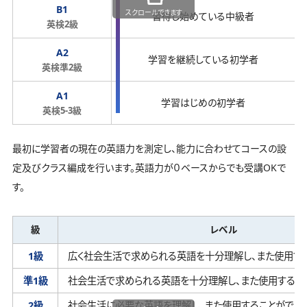
B1
スクロールできます
習得し始めている中級者
英検2級
A2
学習を継続している初学者
英検準2級
A1
学習はじめの初学者
英検5-3級
最初に学習者の現在の英語力を測定し、能力に合わせてコースの設
定及びクラス編成を行います。英語力が０ベースからでも受講OKで
す。
級
レベル
1級
広く社会生活で求められる英語を十分理解し、
また使用す
準1級
社会生活で求められる英語を十分理解し、
また使用するこ
2級
社会生活に必要な英語を理解し、
また使用することができ