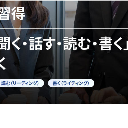
習得
「聞く・話す・読む・書く
く
読む（リーディング）
書く（ライティング）