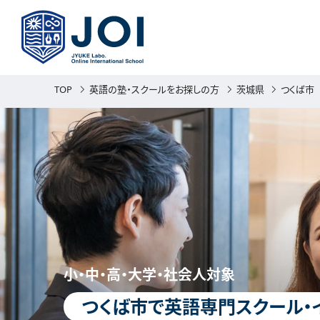
TOP
英語の塾・スクールをお探しの方
茨城県
つくば市
小・中・高・大学・社会人対象
つくば市で英語専門スクール・