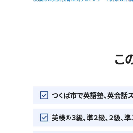
こ
つくば市で英語塾、英会話
英検®️３級、準２級、２級、