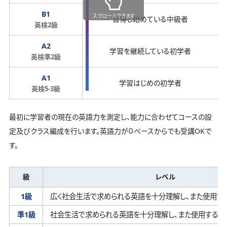
B1
スクロールできます
習得し始めている中級者
英検2級
A2
学習を継続している初学者
英検準2級
A1
学習はじめの初学者
英検5-3級
最初に学習者の現在の英語力を測定し、能力に合わせてコースの設
定及びクラス編成を行います。英語力が０ベースからでも受講OKで
す。
級
レベル
1級
広く社会生活で求められる英語を十分理解し、
また使用す
準1級
社会生活で求められる英語を十分理解し、
また使用するこ