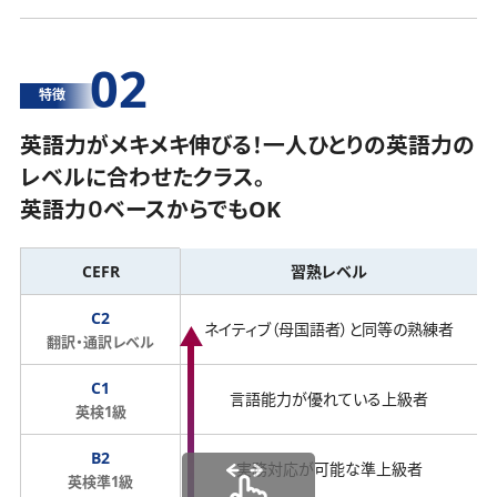
02
特徴
英語力がメキメキ伸びる！一人ひとりの英語力の
レベルに合わせたクラス。
英語力０ベースからでもOK
CEFR
習熟レベル
C2
ネイティブ（母国語者）と同等の熟練者
翻訳・通訳レベル
C1
言語能力が優れている上級者
英検1級
B2
実務対応が可能な準上級者
英検準1級