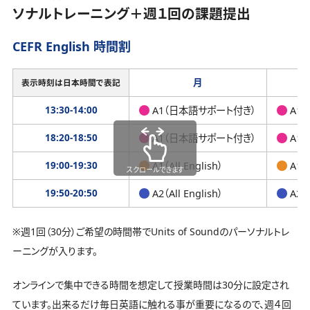
ソナルトレーニング＋週１回の課題提出
CEFR English 時間割
月
表示時刻は日本時間で表記
13:30-14:00
A1（日本語サポート付き）
A1
18:20-18:50
A1（日本語サポート付き）
A1
19:00-19:30
A1（All English）
A1（A
スクロールできます
19:50-20:50
A2（All English）
A2（A
※週1回（30分）ご希望の時間帯でUnits of Soundのパーソナルトレ
ーニングが入ります。
オンラインで集中できる時間を想定して授業時間は30分に設定され
ています。出来るだけ毎日英語に触れる事が重要になるので、週４回