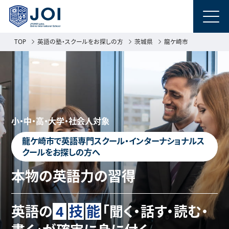
TOP
英語の塾・スクールをお探しの方
茨城県
龍ケ崎市
小・中・高・大学・社会人対象
龍ケ崎市で英語専門スクール・インターナショナルス
クールをお探しの方へ
本物の英語力の習得
英語の
4
技
能
「聞く・話す・読む・